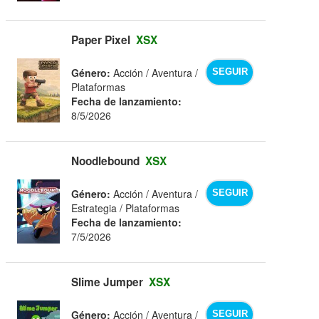
Paper Pixel
XSX
Género:
Acción / Aventura /
SEGUIR
Plataformas
Fecha de lanzamiento:
8/5/2026
Noodlebound
XSX
Género:
Acción / Aventura /
SEGUIR
Estrategia / Plataformas
Fecha de lanzamiento:
7/5/2026
Slime Jumper
XSX
Género:
Acción / Aventura /
SEGUIR