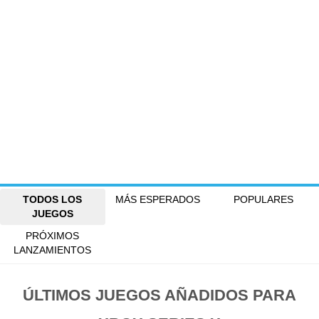
TODOS LOS
MÁS ESPERADOS
POPULARES
JUEGOS
PRÓXIMOS
LANZAMIENTOS
ÚLTIMOS JUEGOS AÑADIDOS PARA