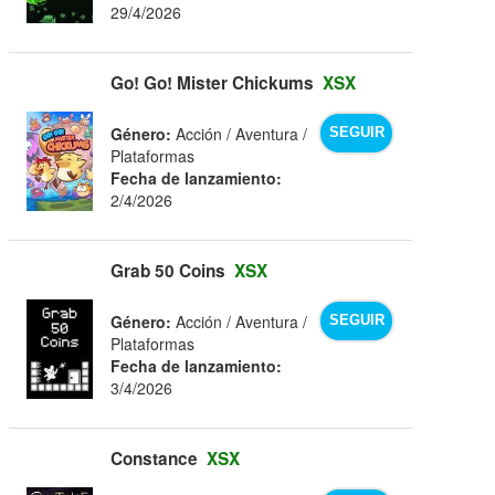
29/4/2026
Go! Go! Mister Chickums
XSX
Género:
Acción / Aventura /
SEGUIR
Plataformas
Fecha de lanzamiento:
2/4/2026
Grab 50 Coins
XSX
Género:
Acción / Aventura /
SEGUIR
Plataformas
Fecha de lanzamiento:
3/4/2026
Constance
XSX