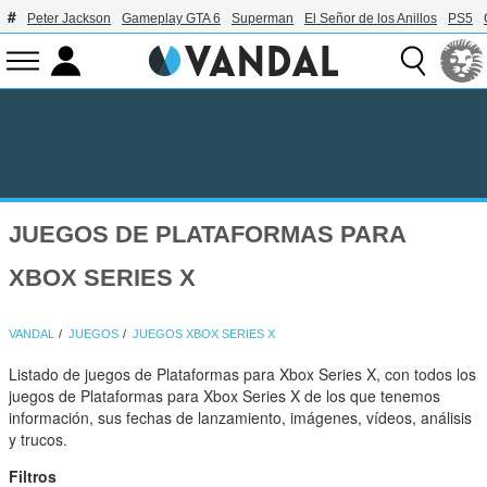
Peter Jackson
Gameplay GTA 6
Superman
El Señor de los Anillos
PS5
JUEGOS DE PLATAFORMAS PARA
XBOX SERIES X
VANDAL
JUEGOS
JUEGOS XBOX SERIES X
Listado de juegos de Plataformas para Xbox Series X, con todos los
juegos de Plataformas para Xbox Series X de los que tenemos
información, sus fechas de lanzamiento, imágenes, vídeos, análisis
y trucos.
Filtros