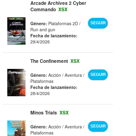
Arcade Archives 2 Cyber
Commando
XSX
Género:
Plataformas 2D /
SEGUIR
Run and gun
Fecha de lanzamiento:
29/4/2026
The Confinement
XSX
Género:
Acción / Aventura /
SEGUIR
Plataformas
Fecha de lanzamiento:
28/4/2026
Minos Trials
XSX
Género:
Acción / Aventura /
SEGUIR
Plataformas