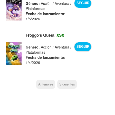
Género:
Acción / Aventura /
SEGUIR
Plataformas
Fecha de lanzamiento:
1/5/2026
Froggo's Quest
XSX
Género:
Acción / Aventura /
SEGUIR
Plataformas
Fecha de lanzamiento:
1/4/2026
Anteriores
Siguientes