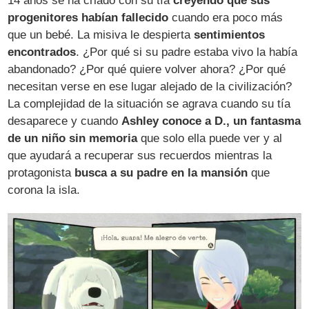
14 años se ha criado con su tía
creyendo que sus
progenitores habían fallecido
cuando era poco más
que un bebé. La misiva le despierta
sentimientos
encontrados
. ¿Por qué si su padre estaba vivo la había
abandonado? ¿Por qué quiere volver ahora? ¿Por qué
necesitan verse en ese lugar alejado de la civilización?
La complejidad de la situación se agrava cuando su tía
desaparece y cuando
Ashley conoce a D., un fantasma
de un niño sin memoria
que solo ella puede ver y al
que ayudará a recuperar sus recuerdos mientras la
protagonista
busca a su padre en la mansión
que
corona la isla.