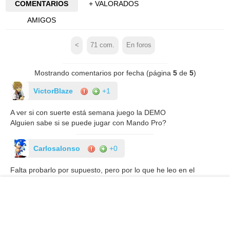
COMENTARIOS
+ VALORADOS
AMIGOS
<
71
com.
En foros
Mostrando comentarios por fecha (página
5
de
5
)
VictorBlaze
+1
A ver si con suerte está semana juego la DEMO
Alguien sabe si se puede jugar con Mando Pro?
Carlosalonso
+0
Falta probarlo por supuesto, pero por lo que he leo en el
análisis esperaba más, teniendo en cuenta que sale a precio
completo y parecía una versión desde 0 con el espíritu del
original. Ahora resulta que el ritmo es flojo, un juego es bastante
peor que el otro y la mayoría de puzzles no se salvan. Aún así
me llama la atención, de oferta caerá.