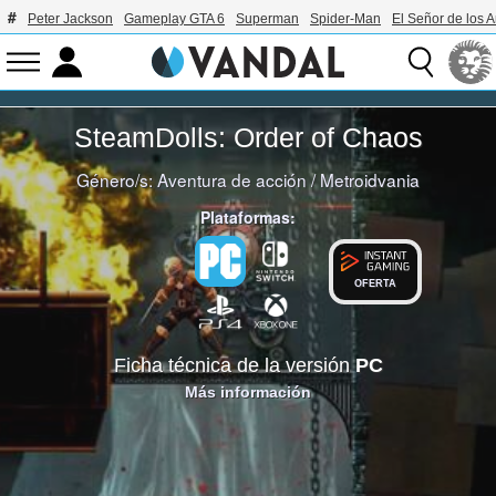
Peter Jackson
Gameplay GTA 6
Superman
Spider-Man
El Señor de los A
SteamDolls: Order of Chaos
Género/s:
Aventura de acción
/
Metroidvania
Plataformas:
OFERTA
Ficha técnica de la versión
PC
Más información