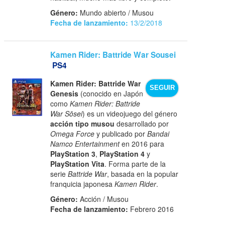
Género:
Mundo abierto / Musou
Fecha de lanzamiento:
13/2/2018
Kamen Rider: Battride War Sousei
PS4
Kamen Rider: Battride War
SEGUIR
Genesis
(conocido en Japón
como
Kamen Rider: Battride
War Sōsei
) es un videojuego del género
acción tipo musou
desarrollado por
Omega Force
y publicado por
Bandai
Namco Entertainment
en 2016 para
PlayStation 3
,
PlayStation 4
y
PlayStation Vita
. Forma parte de la
serie
Battride War
, basada en la popular
franquicia japonesa
Kamen Rider
.
Género:
Acción / Musou
Fecha de lanzamiento:
Febrero 2016