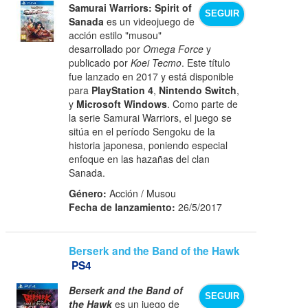
Samurai Warriors: Spirit of
SEGUIR
Sanada
es un videojuego de
acción estilo "musou"
desarrollado por
Omega Force
y
publicado por
Koei Tecmo
. Este título
fue lanzado en 2017 y está disponible
para
PlayStation 4
,
Nintendo Switch
,
y
Microsoft Windows
. Como parte de
la serie Samurai Warriors, el juego se
sitúa en el período Sengoku de la
historia japonesa, poniendo especial
enfoque en las hazañas del clan
Sanada.
Género:
Acción / Musou
Fecha de lanzamiento:
26/5/2017
Berserk and the Band of the Hawk
PS4
Berserk and the Band of
SEGUIR
the Hawk
es un juego de