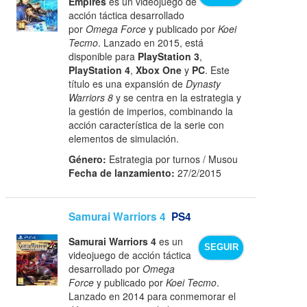
Empires
es un videojuego de
acción táctica desarrollado
por
Omega Force
y publicado por
Koei
Tecmo
. Lanzado en 2015, está
disponible para
PlayStation 3
,
PlayStation 4
,
Xbox One
y
PC
. Este
título es una expansión de
Dynasty
Warriors 8
y se centra en la estrategia y
la gestión de imperios, combinando la
acción característica de la serie con
elementos de simulación.
Género:
Estrategia por turnos / Musou
Fecha de lanzamiento:
27/2/2015
Samurai Warriors 4
PS4
Samurai Warriors 4
es un
SEGUIR
videojuego de acción táctica
desarrollado por
Omega
Force
y publicado por
Koei Tecmo
.
Lanzado en 2014 para conmemorar el