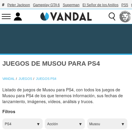
Peter Jackson
Gameplay GTA 6
Superman
El Señor de los Anillos
PS5
JUEGOS DE MUSOU PARA PS4
VANDAL
JUEGOS
JUEGOS PS4
Listado de juegos de Musou para PS4, con todos los juegos de
Musou para PS4 de los que tenemos información, sus fechas de
lanzamiento, imágenes, vídeos, análisis y trucos.
Filtros
PS4
Acción
Musou