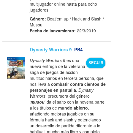
multijugador online hasta para ocho
jugadores.
Género:
Beat'em up / Hack and Slash /
Musou
Fecha de lanzamiento:
22/3/2019
Dynasty Warriors 9
PS4
Dynasty Warriors 9
es una
SEGUIR
nueva entrega de la veterana
saga de juegos de acción
multitudinarios en tercera persona, que
nos lleva a
combatir contra cientos de
personajes en pantalla
.
Dynasty
Warriors
, precursora del género
‘
musou
’ da el salto con la novena parte
a los títulos de
mundo abierto
,
añadiendo mejoras jugables en su
fórmula hack and slash y potenciando
un desarrollo de partida diferente a lo
habitual, mucho más libre y completo.