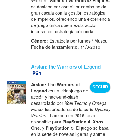
Warriors,
Samurai Warriors 4: Empires
se destaca por combinar combates de
gran escala con la gestión estratégica
de imperios, ofreciendo una experiencia
de juego única que mezcla acción
intensa con estrategia profunda.
Género:
Estrategia por turnos / Musou
Fecha de lanzamiento:
11/3/2016
Arslan: the Warriors of Legend
PS4
Arslan: The Warriors of
SEGUIR
Legend
es un videojuego de
acción y hack-and-slash
desarrollado por
Koei Tecmo
y
Omega
Force
, los creadores de la serie
Dynasty
Warriors
. Lanzado en 2016, está
disponible para
PlayStation 4
,
Xbox
One
, y
PlayStation 3
. El juego se basa
en la serie de novelas ligeras y anime