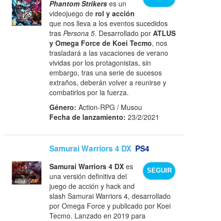
Phantom Strikers
es un
videojuego de
rol y acción
que nos lleva a los eventos sucedidos
tras
Persona 5
. Desarrollado por
ATLUS
y Omega Force de Koei Tecmo
, nos
trasladará a las vacaciones de verano
vividas por los protagonistas, sin
embargo, tras una serie de sucesos
extraños, deberán volver a reunirse y
combatirlos por la fuerza.
Género:
Action-RPG / Musou
Fecha de lanzamiento:
23/2/2021
Samurai Warriors 4 DX
PS4
Samurai Warriors 4 DX
es
SEGUIR
una versión definitiva del
juego de acción y hack and
slash Samurai Warriors 4, desarrollado
por Omega Force y publicado por Koei
Tecmo. Lanzado en 2019 para