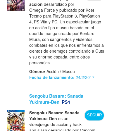
acción
desarrollado por
Omega Force y publicado por Koei
Tecmo para PlayStation 3, PlayStation
4, PS Vita y PC. Un espectacular juego
de acción tipo musou basado en el
querido manga creado por Kentaro
Miura, con sangrientos y violentos
combates en los que nos enfrentamos a
cientos de enemigos controlando a Guts
y su enorme espada, entre otros
personajes.
Género:
Acción / Musou
Fecha de lanzamiento:
24/2/2017
Sengoku Basara: Sanada
Yukimura-Den
PS4
Sengoku Basara: Sanada
SEGUIR
Yukimura-Den
es un
videojuego de acción y hack
and slash desarrollado por
Capcom
.