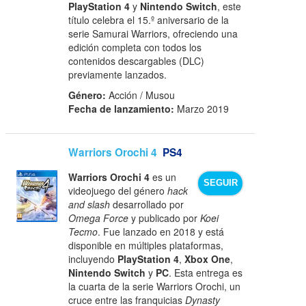
PlayStation 4
y
Nintendo Switch
, este
título celebra el 15.º aniversario de la
serie Samurai Warriors, ofreciendo una
edición completa con todos los
contenidos descargables (DLC)
previamente lanzados.
Género:
Acción / Musou
Fecha de lanzamiento:
Marzo 2019
Warriors Orochi 4
PS4
Warriors Orochi 4
es un
SEGUIR
videojuego del género
hack
and slash
desarrollado por
Omega Force
y publicado por
Koei
Tecmo
. Fue lanzado en 2018 y está
disponible en múltiples plataformas,
incluyendo
PlayStation 4
,
Xbox One
,
Nintendo Switch
y
PC
. Esta entrega es
la cuarta de la serie Warriors Orochi, un
cruce entre las franquicias
Dynasty