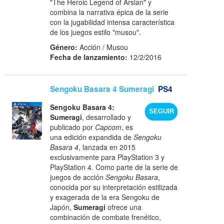
"The Heroic Legend of Arslan" y
combina la narrativa épica de la serie
con la jugabilidad intensa característica
de los juegos estilo "musou".
Género:
Acción / Musou
Fecha de lanzamiento:
12/2/2016
Sengoku Basara 4 Sumeragi
PS4
Sengoku Basara 4:
SEGUIR
Sumeragi
, desarrollado y
publicado por
Capcom
, es
una edición expandida de
Sengoku
Basara 4
, lanzada en 2015
exclusivamente para PlayStation 3 y
PlayStation 4. Como parte de la serie de
juegos de acción
Sengoku Basara
,
conocida por su interpretación estilizada
y exagerada de la era Sengoku de
Japón,
Sumeragi
ofrece una
combinación de combate frenético,