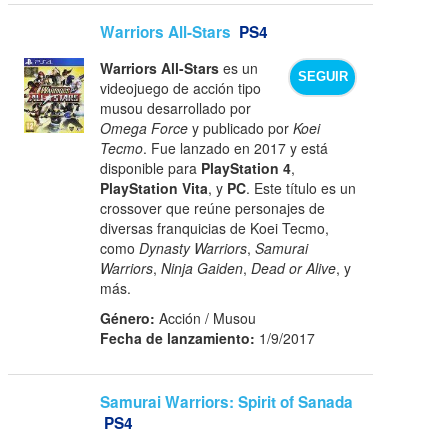
Warriors All-Stars
PS4
Warriors All-Stars
es un
SEGUIR
videojuego de acción tipo
musou desarrollado por
Omega Force
y publicado por
Koei
Tecmo
. Fue lanzado en 2017 y está
disponible para
PlayStation 4
,
PlayStation Vita
, y
PC
. Este título es un
crossover que reúne personajes de
diversas franquicias de Koei Tecmo,
como
Dynasty Warriors
,
Samurai
Warriors
,
Ninja Gaiden
,
Dead or Alive
, y
más.
Género:
Acción / Musou
Fecha de lanzamiento:
1/9/2017
Samurai Warriors: Spirit of Sanada
PS4