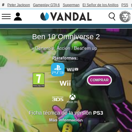
Peter Jackson
Gameplay GTA 6
Superman
El Señor de los Anillos
PS5
Ben 10 Omniverse 2
Género/s:
Acción
/
Beat'em up
Plataformas:
COMPRAR
Ficha técnica de la versión
PS3
Más información