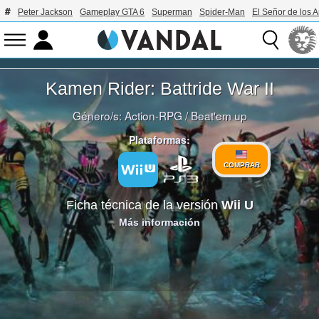
Peter Jackson
Gameplay GTA 6
Superman
Spider-Man
El Señor de los A
Kamen Rider: Battride War II
Género/s:
Action-RPG
/
Beat'em up
Plataformas:
COMPRAR
Ficha técnica de la versión
Wii U
Más información