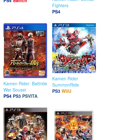
PS4
Switch
Fighters
PS4
Kamen Rider
Kamen Rider: Battride
SummonRide
War Sousei
PS3
WiiU
PS4
PS3
PSVITA