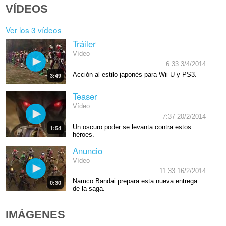
VÍDEOS
Ver los 3 vídeos
Tráiler
Vídeo
6:33 3/4/2014
Acción al estilo japonés para Wii U y PS3.
3:49
Teaser
Vídeo
7:37 20/2/2014
Un oscuro poder se levanta contra estos
1:54
héroes.
Anuncio
Vídeo
11:33 16/2/2014
Namco Bandai prepara esta nueva entrega
0:30
de la saga.
IMÁGENES