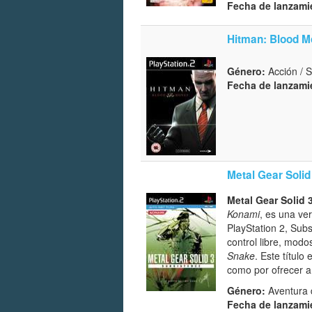
Fecha de lanzami
Hitman: Blood 
Género:
Acción / S
Fecha de lanzami
Metal Gear Solid
Metal Gear Solid 
Konami
, es una ve
PlayStation 2, Sub
control libre, modo
Snake
. Este títul
como por ofrecer a 
Género:
Aventura d
Fecha de lanzami