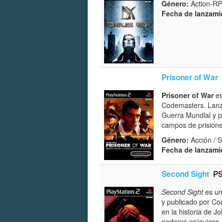
Género:
Action-RPG
Fecha de lanzami
Prisoner of War
Prisoner of War
es
Codemasters. Lan
Guerra Mundial y p
campos de prisionero
Género:
Acción / S
Fecha de lanzami
Second Sight
P
Second Sight
es un
y publicado por C
en la historia de J
poderes psíquicos.