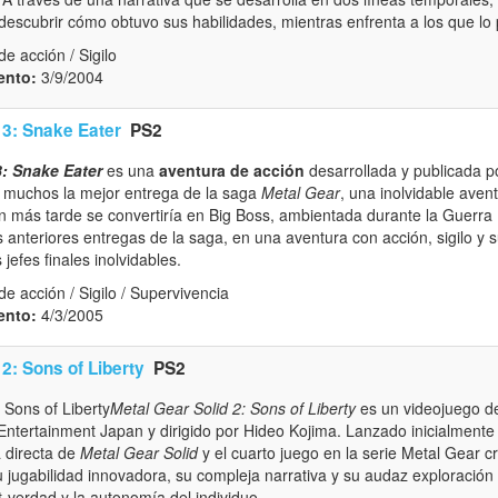
descubrir cómo obtuvo sus habilidades, mientras enfrenta a los que lo
e acción / Sigilo
ento:
3/9/2004
 3: Snake Eater
PS2
3: Snake Eater
es una
aventura de acción
desarrollada y publicada 
a muchos la mejor entrega de la saga
Metal Gear
, una inolvidable aven
 más tarde se convertiría en Big Boss, ambientada durante la Guerra 
 anteriores entregas de la saga, en una aventura con acción, sigilo y 
jefes finales inolvidables.
e acción / Sigilo / Supervivencia
ento:
4/3/2005
 2: Sons of Liberty
PS2
 Sons of Liberty
Metal Gear Solid 2: Sons of Liberty
es un videojuego de
tertainment Japan y dirigido por Hideo Kojima. Lanzado inicialmente 
a directa de
Metal Gear Solid
y el cuarto juego en la serie Metal Gear
 jugabilidad innovadora, su compleja narrativa y su audaz exploració
t-verdad y la autonomía del individuo.