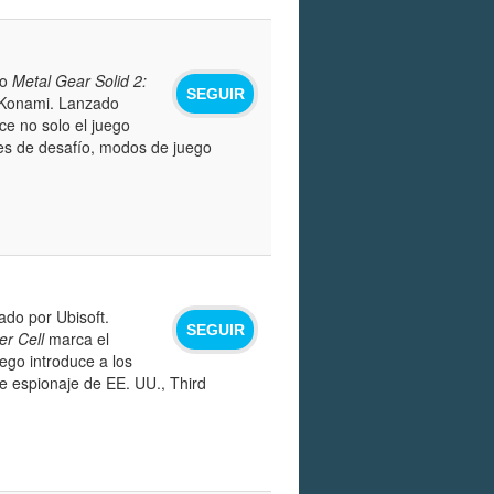
lo
Metal Gear Solid 2:
SEGUIR
 Konami. Lanzado
ce no solo el juego
nes de desafío, modos de juego
ado por Ubisoft.
SEGUIR
er Cell
marca el
ego introduce a los
de espionaje de EE. UU., Third