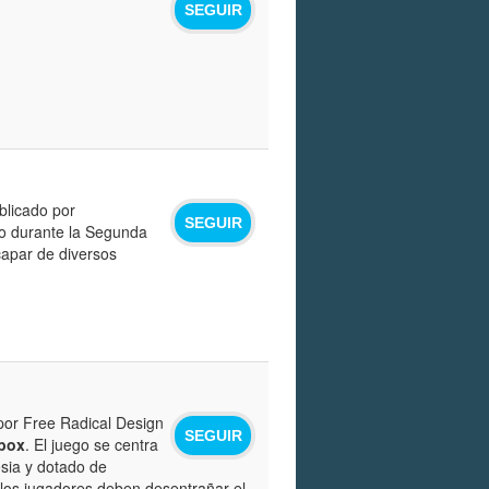
SEGUIR
blicado por
SEGUIR
do durante la Segunda
capar de diversos
por Free Radical Design
SEGUIR
box
. El juego se centra
esia y dotado de
 los jugadores deben desentrañar el