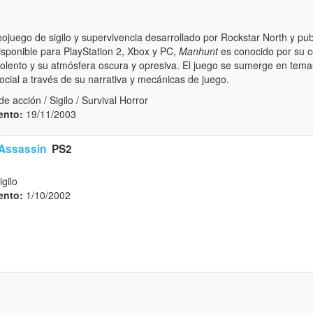
ojuego de sigilo y supervivencia desarrollado por Rockstar North y pu
ponible para PlayStation 2, Xbox y PC,
Manhunt
es conocido por su c
lento y su atmósfera oscura y opresiva. El juego se sumerge en temas
social a través de su narrativa y mecánicas de juego.
e acción / Sigilo / Survival Horror
ento:
19/11/2003
 Assassin
PS2
igilo
ento:
1/10/2002