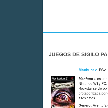
JUEGOS DE SIGILO P
Manhunt 2
PS2
Manhunt 2
es un
Nintendo Wii y PC.
Rockstar se vio obl
protagonizada por 
asesinatos.
Género:
Aventura d