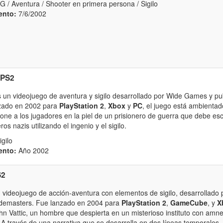
 / Aventura / Shooter en primera persona / Sigilo
ento:
7/6/2002
PS2
 un videojuego de aventura y sigilo desarrollado por Wide Games y pu
zado en 2002 para
PlayStation 2
,
Xbox
y
PC
, el juego está ambienta
one a los jugadores en la piel de un prisionero de guerra que debe es
s nazis utilizando el ingenio y el sigilo.
igilo
ento:
Año 2002
S2
 videojuego de acción-aventura con elementos de sigilo, desarrollado 
odemasters. Fue lanzado en 2004 para
PlayStation 2
,
GameCube
, y
X
ohn Vattic, un hombre que despierta en un misterioso instituto con amn
 A través de una narrativa que se desarrolla en dos líneas temporales,