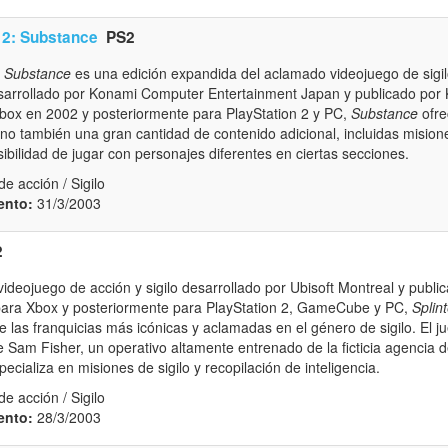
 2: Substance
PS2
: Substance
es una edición expandida del aclamado videojuego de sigi
esarrollado por Konami Computer Entertainment Japan y publicado por
Xbox en 2002 y posteriormente para PlayStation 2 y PC,
Substance
ofre
sino también una gran cantidad de contenido adicional, incluidas misio
osibilidad de jugar con personajes diferentes en ciertas secciones.
e acción / Sigilo
ento:
31/3/2003
2
ideojuego de acción y sigilo desarrollado por Ubisoft Montreal y public
ara Xbox y posteriormente para PlayStation 2, GameCube y PC,
Splint
las franquicias más icónicas y aclamadas en el género de sigilo. El ju
 Sam Fisher, un operativo altamente entrenado de la ficticia agencia 
ecializa en misiones de sigilo y recopilación de inteligencia.
e acción / Sigilo
ento:
28/3/2003