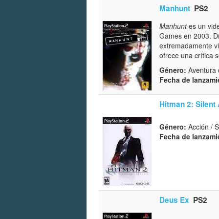
Manhunt
PS2
Manhunt
es un vide
Games en 2003. Dis
extremadamente vio
ofrece una crítica 
Género:
Aventura d
Fecha de lanzami
Hitman 2: Silent
Género:
Acción / S
Fecha de lanzami
Deus Ex
PS2