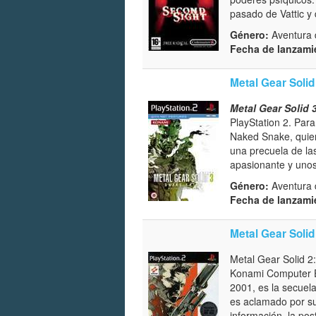
pasado de Vattic y 
Género:
Aventura d
Fecha de lanzami
Metal Gear Solid
Metal Gear Solid 
PlayStation 2. Par
Naked Snake, quien
una precuela de las
apasionante y unos 
Género:
Aventura d
Fecha de lanzami
Metal Gear Solid
Metal Gear Solid 2:
Konami Computer En
2001, es la secuel
es aclamado por su
información, la pos