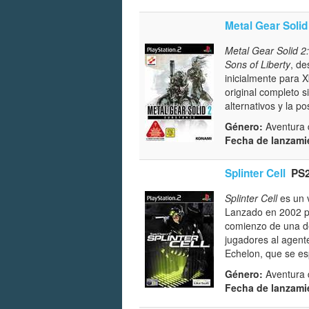
Metal Gear Solid
Metal Gear Solid 2
Sons of Liberty
, d
inicialmente para 
original completo 
alternativos y la p
Género:
Aventura d
Fecha de lanzami
Splinter Cell
PS
Splinter Cell
es un v
Lanzado en 2002 p
comienzo de una de 
jugadores al agente
Echelon, que se esp
Género:
Aventura d
Fecha de lanzami