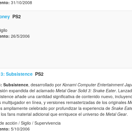
ento:
31/10/2008
Money
PS2
igilo
ento:
26/5/2006
 3: Subsistence
PS2
3: Subsistence
, desarrollado por
Konami Computer Entertainment Jap
rsión expandida del aclamado
Metal Gear Solid 3: Snake Eater
. Lanza
sistence añade una cantidad significativa de contenido nuevo, incluye
s multijugador en línea, y versiones remasterizadas de los originales
Me
o es ampliamente celebrado por profundizar la experiencia de
Snake Eat
los fans material adicional que enriquece el universo de
Metal Gear
.
e acción / Sigilo / Supervivencia
ento:
5/10/2006