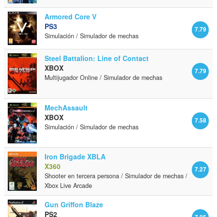
Armored Core V
PS3
7.79
Simulación / Simulador de mechas
Steel Battalion: Line of Contact
XBOX
7.79
Multijugador Online / Simulador de mechas
MechAssault
XBOX
7.58
Simulación / Simulador de mechas
Iron Brigade XBLA
X360
7.27
Shooter en tercera persona / Simulador de mechas /
Xbox Live Arcade
Gun Griffon Blaze
PS2