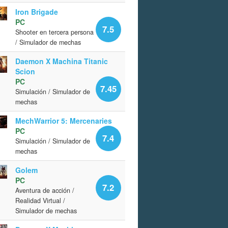
Iron Brigade
PC
7.5
Shooter en tercera persona
/ Simulador de mechas
Daemon X Machina Titanic
Scion
PC
7.45
Simulación / Simulador de
mechas
MechWarrior 5: Mercenaries
PC
7.4
Simulación / Simulador de
mechas
Golem
PC
7.2
Aventura de acción /
Realidad Virtual /
Simulador de mechas