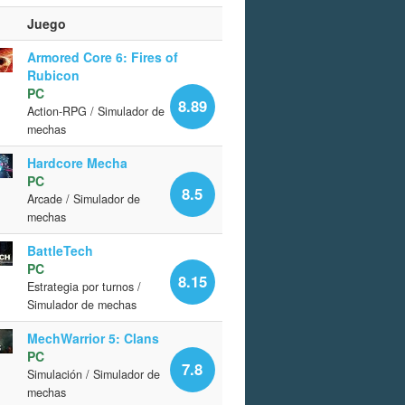
Juego
Armored Core 6: Fires of
Rubicon
PC
8.89
Action-RPG / Simulador de
mechas
Hardcore Mecha
PC
8.5
Arcade / Simulador de
mechas
BattleTech
PC
8.15
Estrategia por turnos /
Simulador de mechas
MechWarrior 5: Clans
PC
7.8
Simulación / Simulador de
mechas