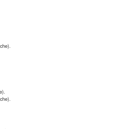
che).
e).
che).