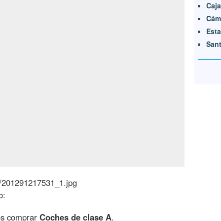
Caja
Cám
Esta
Sant
2/201291217531_1.jpg
o:
os comprar
Coches de clase A
.