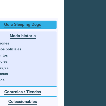
Guía Sleeping Dogs
Modo historia
iones
os policiales
entos
vores
bajos
reras
ios
Controles / Tiendas
Coleccionables