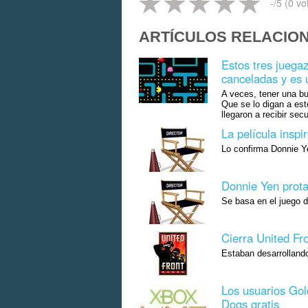
-
/5 (
0
vo
ARTÍCULOS RELACIO
Estos tres juega
canceladas y es 
A veces, tener una bu
Que se lo digan a est
llegaron a recibir secu
La película insp
Lo confirma Donnie Ye
Donnie Yen prota
Se basa en el juego 
Cierra United F
Estaban desarrollan
Los usuarios Go
Dogs gratis