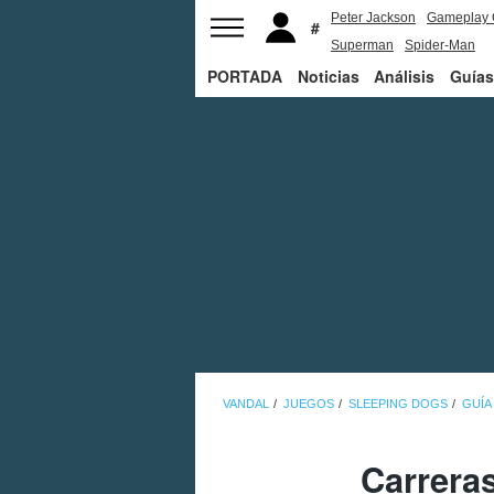
Peter Jackson
Gameplay 
Superman
Spider-Man
PORTADA
Noticias
Análisis
Guías
VANDAL
JUEGOS
SLEEPING DOGS
GUÍA
Carrera