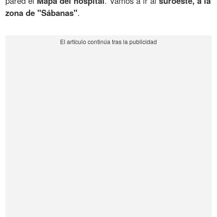
pared el
Mapa del hospital
. Vamos a ir al
suroeste, a la
zona de "Sábanas"
.