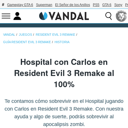
Gameplay GTA 6
Superman
El Señor de los Anillos
PS5
GTA 6
Sony
P
VANDAL
JUEGOS
RESIDENT EVIL 3 REMAKE
GUÍA RESIDENT EVIL 3 REMAKE
HISTORIA
Hospital con Carlos en
Resident Evil 3 Remake al
100%
Te contamos cómo sobrevivir en el Hospital jugando
con Carlos en Resident Evil 3 Remake. Con nuestra
ayuda y algo de suerte, podrás sobrevivir al
apocalipsis zombi.