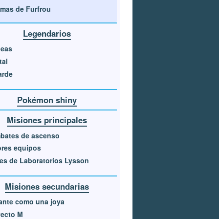
mas de Furfrou
Legendarios
neas
tal
arde
Pokémon shiny
Misiones principales
bates de ascenso
ores equipos
es de Laboratorios Lysson
Misiones secundarias
lante como una joya
yecto M