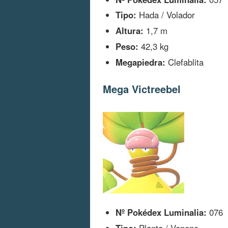
Tipo:
Hada / Volador
Altura:
1,7 m
Peso:
42,3 kg
Megapiedra:
Clefablita
Mega Victreebel
Nº Pokédex Luminalia:
076