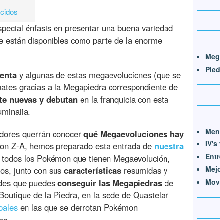
cidos
pecial énfasis en presentar una buena variedad
 están disponibles como parte de la enorme
Meg
Pied
enta
y algunas de estas megaevoluciones (que se
ates gracias a la Megapiedra correspondiente de
e nuevas y debutan
en la franquicia con esta
minalia.
Ment
dores querrán conocer
qué Megaevoluciones hay
IV's
n Z-A, hemos preparado esta entrada de
nuestra
Ent
todos los Pokémon que tienen Megaevolución,
Mejo
os, junto con sus
características
resumidas y
ides que puedes
conseguir las Megapiedras
de
Movi
outique de la Piedra, en la sede de Quastelar
pales
en las que se derrotan Pokémon
os.