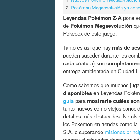
2.
Pokémon Megaevolución ya cono
Leyendas Pokémon Z-A
pone es
de
Pokémon Megaevolución
que
Pokédex de este juego.
Tanto es así que hay
más de ses
pueden suceder durante los comb
cada criatura) son
completament
entrega ambientada en Ciudad Lu
Como sabemos que muchos juga
disponibles
en Leyendas Pokémo
guía
para
mostrarte cuáles son
tanto nuevos como viejos conocid
detalles más destacados. No olv
los Pokémon en tiendas como la B
S.A. o superando
misiones princi
megaevolucionados descontrolad