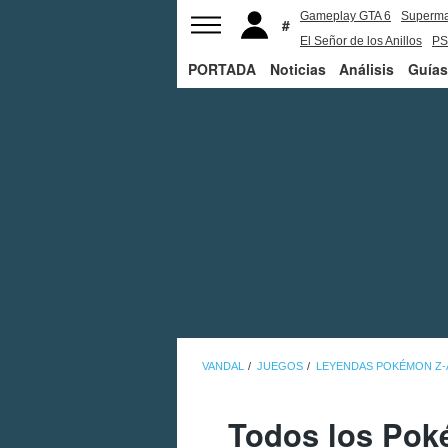
Gameplay GTA 6
Superm
El Señor de los Anillos
PS
PORTADA
Noticias
Análisis
Guías
VANDAL
JUEGOS
LEYENDAS POKÉMON Z-
Todos los Pok