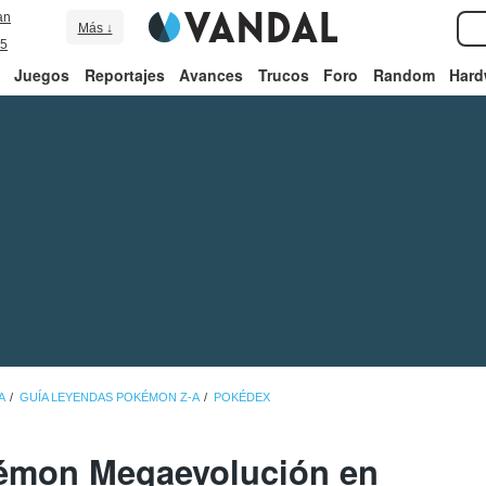
an
Más ↓
5
Juegos
Reportajes
Avances
Trucos
Foro
Random
Hard
A
GUÍA LEYENDAS POKÉMON Z-A
POKÉDEX
émon Megaevolución en