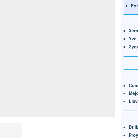
For
Xer
Yvel
Zyg
Com
Mej
Llav
Bril
Pro
n