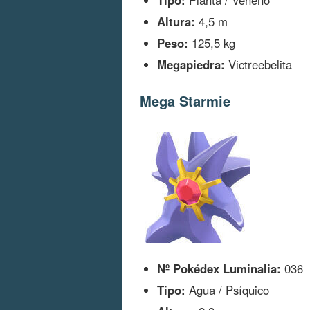
Tipo:
Planta / Veneno
Altura:
4,5 m
Peso:
125,5 kg
Megapiedra:
Victreebelita
Mega Starmie
Nº Pokédex Luminalia:
036
Tipo:
Agua / Psíquico