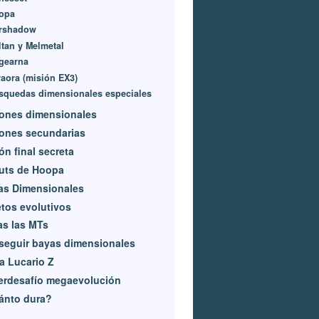
opa
rshadow
ltan y Melmetal
gearna
raora (misión EX3)
squedas dimensionales especiales
ones dimensionales
ones secundarias
ón final secreta
uts de Hoopa
as Dimensionales
tos evolutivos
s las MTs
seguir bayas dimensionales
 Lucario Z
erdesafío megaevolución
ánto dura?