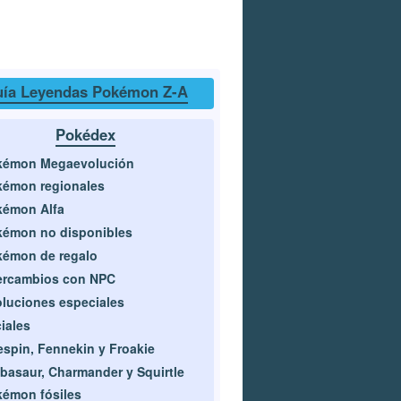
ía Leyendas Pokémon Z-A
Pokédex
kémon Megaevolución
kémon regionales
kémon Alfa
émon no disponibles
émon de regalo
ercambios con NPC
luciones especiales
ciales
spin, Fennekin y Froakie
basaur, Charmander y Squirtle
émon fósiles