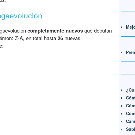
gaevolución
Mej
egaevolución
completamente nuevos
que debutan
émon: Z-A, en total hasta
26
nuevas
e:
Prem
¿Cu
Cómo
Cómo
Cóm
Camb
Subi