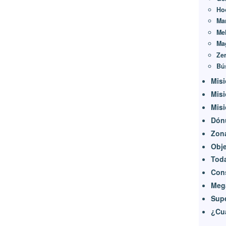
Ho
Ma
Me
Ma
Ze
Bú
Misi
Misi
Misi
Dón
Zon
Obje
Toda
Con
Mega
Sup
¿Cu