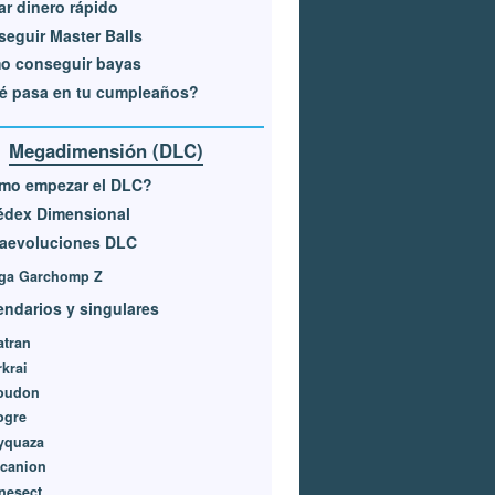
r dinero rápido
eguir Master Balls
o conseguir bayas
é pasa en tu cumpleaños?
Megadimensión (DLC)
mo empezar el DLC?
édex Dimensional
aevoluciones DLC
ga Garchomp Z
ndarios y singulares
atran
krai
oudon
ogre
yquaza
lcanion
nesect