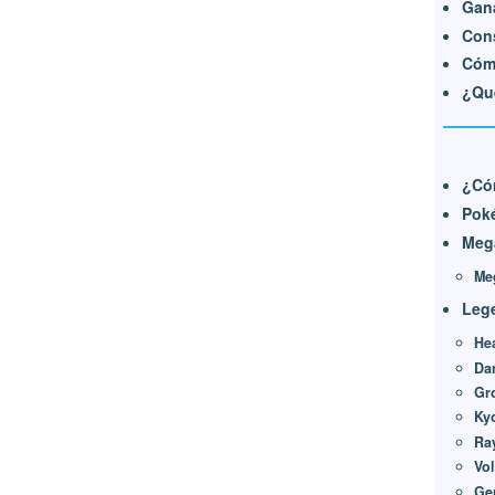
Gana
Cons
Cóm
¿Qu
¿Có
Pok
Meg
Me
Lege
He
Dar
Gr
Ky
Ra
Vo
Ge