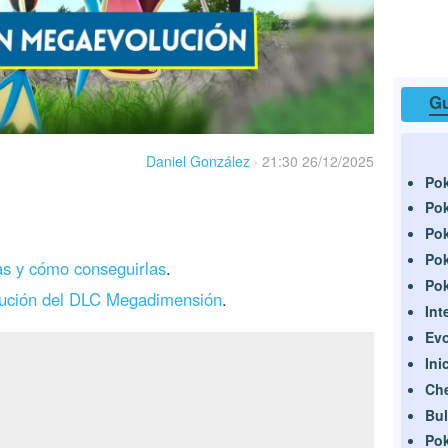
Gu
Daniel González
·
21:30 26/12/2025
Po
Po
Po
Pok
as y cómo conseguirlas
.
Pok
ución del DLC Megadimensión
.
Int
Evo
Ini
Che
Bul
Pok