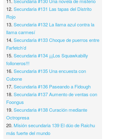
11.
Secundaria #130 Una novela de misterio
12.
Secundaria #131 Las tapas del Distrito
Rojo
13.
Secundaria #132 La llama azul contra la
llama carmesí
14.
Secundaria #133 Choque de puerros entre
Farfetch’d
15.
Secundaria #134 ¡¡¡Los Squawkabilly
folloneros!!!
16.
Secundaria #135 Una encuesta con
Cubone
17.
Secundaria #136 Paseando a Fidough
18.
Secundaria #137 Aumento de ventas con
Foongus
19.
Secundaria #138 Curación mediante
Octropresa
20.
Misión secundaria 139 El dúo de Raichu
más fuerte del mundo