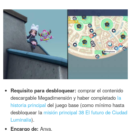
Requisito para desbloquear:
comprar el contenido
descargable Megadimensión y haber completado
la
historia principal
del juego base (como mínimo hasta
desbloquear la
misión principal 38 El futuro de Ciudad
Luminalia
).
Encargo de:
Anya.