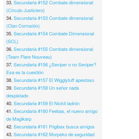
33.
Secundaria #152 Combate dimensional
(Círculo Justiciero)
34.
Secundaria #153 Combate dimensional
(Clan Corrosión)
35.
Secundaria #154 Combate Dimensional
(SCL)
36.
Secundaria #155 Combate dimensional
(Team Flare Nouveau)
37.
Secundaria #156 ¿Seviper o no Seviper?
Esa es la cuestión
38.
Secundaria #157 El Wigglytuff apestoso
39.
Secundaria #158 Un señor nada
despistado
40.
Secundaria #159 El Nickit ladrón
41.
Secundaria #160 Feebas, el nuevo amigo
de Magikarp
42.
Secundaria #161 Frigibax busca amigos
43.
Secundaria #162 Morpeko de seguridad