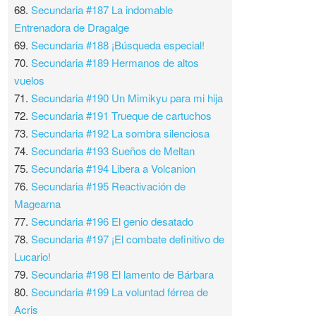
68.
Secundaria #187 La indomable
Entrenadora de Dragalge
69.
Secundaria #188 ¡Búsqueda especial!
70.
Secundaria #189 Hermanos de altos
vuelos
71.
Secundaria #190 Un Mimikyu para mi hija
72.
Secundaria #191 Trueque de cartuchos
73.
Secundaria #192 La sombra silenciosa
74.
Secundaria #193 Sueños de Meltan
75.
Secundaria #194 Libera a Volcanion
76.
Secundaria #195 Reactivación de
Magearna
77.
Secundaria #196 El genio desatado
78.
Secundaria #197 ¡El combate definitivo de
Lucario!
79.
Secundaria #198 El lamento de Bárbara
80.
Secundaria #199 La voluntad férrea de
Acris