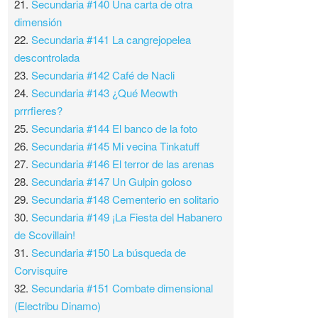
21.
Secundaria #140 Una carta de otra
dimensión
22.
Secundaria #141 La cangrejopelea
descontrolada
23.
Secundaria #142 Café de Nacli
24.
Secundaria #143 ¿Qué Meowth
prrrfieres?
25.
Secundaria #144 El banco de la foto
26.
Secundaria #145 Mi vecina Tinkatuff
27.
Secundaria #146 El terror de las arenas
28.
Secundaria #147 Un Gulpin goloso
29.
Secundaria #148 Cementerio en solitario
30.
Secundaria #149 ¡La Fiesta del Habanero
de Scovillain!
31.
Secundaria #150 La búsqueda de
Corvisquire
32.
Secundaria #151 Combate dimensional
(Electribu Dinamo)