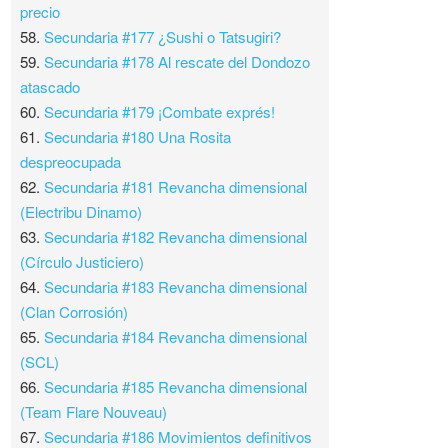
precio
58.
Secundaria #177 ¿Sushi o Tatsugiri?
59.
Secundaria #178 Al rescate del Dondozo
atascado
60.
Secundaria #179 ¡Combate exprés!
61.
Secundaria #180 Una Rosita
despreocupada
62.
Secundaria #181 Revancha dimensional
(Electribu Dinamo)
63.
Secundaria #182 Revancha dimensional
(Círculo Justiciero)
64.
Secundaria #183 Revancha dimensional
(Clan Corrosión)
65.
Secundaria #184 Revancha dimensional
(SCL)
66.
Secundaria #185 Revancha dimensional
(Team Flare Nouveau)
67.
Secundaria #186 Movimientos definitivos