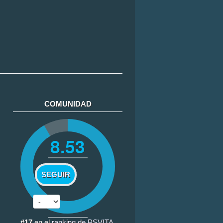
COMUNIDAD
8.53
SEGUIR
#17
en el
ranking de PSVITA
.