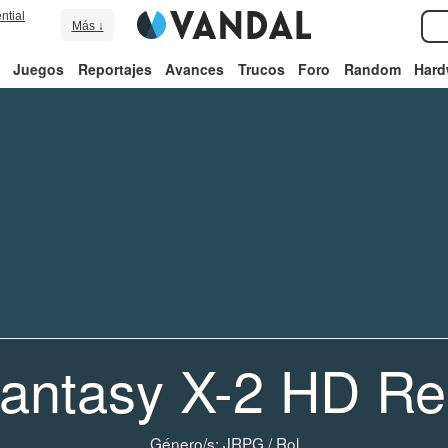
ntial
Más ↓
Juegos
Reportajes
Avances
Trucos
Foro
Random
Hard
Fantasy X-2 HD R
Género/s:
JRPG
/
Rol