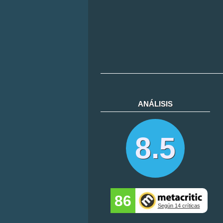
ANÁLISIS
8.5
86
Según 14 críticas