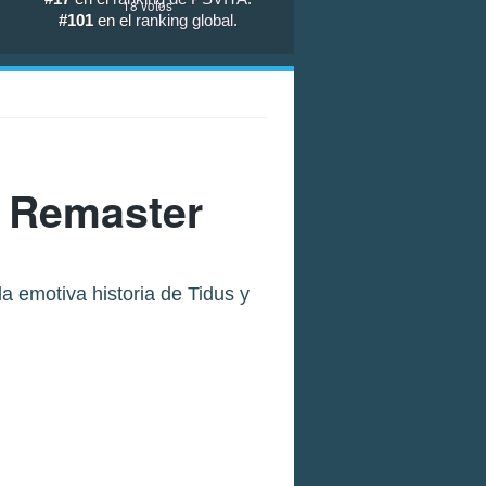
18
votos
#101
en el
ranking global
.
D Remaster
la emotiva historia de Tidus y