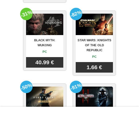
-31%
-82%
BLACK MYTH:
STAR WARS: KNIGHTS
WUKONG
OF THE OLD
REPUBLIC
PC
PC
40.99 €
1.66 €
-50%
-91%
007 FIRST LIGHT
THE INCREDIBLE
DELUXE EDITION
ADVENTURES OF VAN
HELSING II
PC
PC
39.49 €