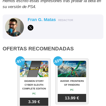
Hemos escrito estas impresiones tras probar la beta en
su versión de PS4.
Fran G. Matas
REDACTOR
OFERTAS RECOMENDADAS
-91%
-53%
DIGIMON STORY
AVATAR: FRONTIERS
CYBER SLEUTH:
OF PANDORA
COMPLETE EDITION
PC
PC
13.99 €
3.39 €