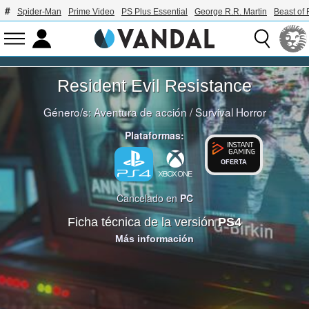
Spider-Man
Prime Video
PS Plus Essential
George R.R. Martin
Beast of 
Resident Evil Resistance
Género/s:
Aventura de acción
/
Survival Horror
Plataformas:
OFERTA
Cancelado en
PC
Ficha técnica de la versión
PS4
Más información