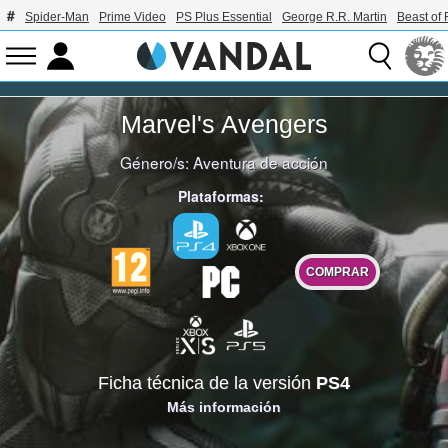
Spider-Man
Prime Video
PS Plus Essential
George R.R. Martin
Beast of 
Marvel's Avengers
Género/s:
Aventura de acción
Plataformas:
COMPRAR
Ficha técnica de la versión
PS4
Más información