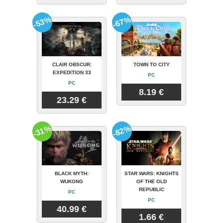
-53%
-67%
CLAIR OBSCUR:
TOWN TO CITY
EXPEDITION 33
PC
PC
8.19 €
23.29 €
-31%
-82%
BLACK MYTH:
STAR WARS: KNIGHTS
WUKONG
OF THE OLD
REPUBLIC
PC
PC
40.99 €
1.66 €