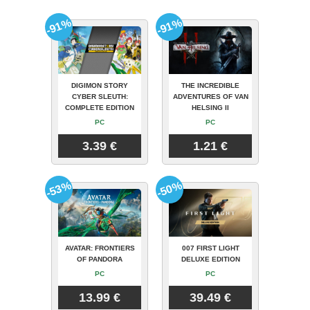
-91%
-91%
DIGIMON STORY
THE INCREDIBLE
CYBER SLEUTH:
ADVENTURES OF VAN
COMPLETE EDITION
HELSING II
PC
PC
3.39 €
1.21 €
-53%
-50%
AVATAR: FRONTIERS
007 FIRST LIGHT
OF PANDORA
DELUXE EDITION
PC
PC
13.99 €
39.49 €