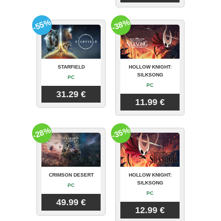
-55%
-38%
STARFIELD
HOLLOW KNIGHT:
SILKSONG
PC
PC
31.29 €
11.99 €
-28%
-35%
CRIMSON DESERT
HOLLOW KNIGHT:
SILKSONG
PC
PC
49.99 €
12.99 €