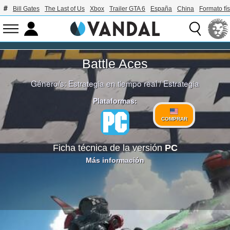
Bill Gates
The Last of Us
Xbox
Trailer GTA 6
España
China
Formato fís
Battle Aces
Género/s:
Estrategia en tiempo real
/
Estrategia
Plataformas:
COMPRAR
Ficha técnica de la versión
PC
Más información