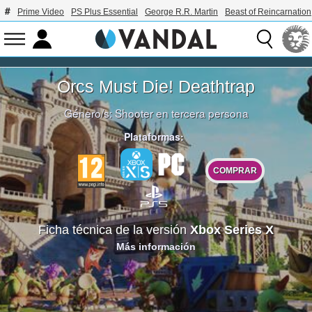
Prime Video
PS Plus Essential
George R.R. Martin
Beast of Reincarnation
Orcs Must Die! Deathtrap
Género/s:
Shooter en tercera persona
Plataformas:
COMPRAR
Ficha técnica de la versión
Xbox Series X
Más información