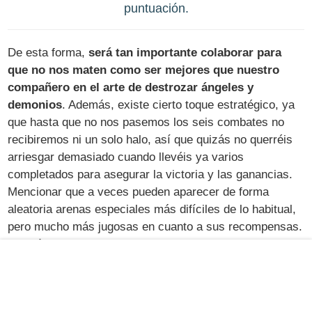
puntuación.
De esta forma,
será tan importante colaborar para
que no nos maten como ser mejores que nuestro
compañero en el arte de destrozar ángeles y
demonios
. Además, existe cierto toque estratégico, ya
que hasta que no nos pasemos los seis combates no
recibiremos ni un solo halo, así que quizás no querréis
arriesgar demasiado cuando llevéis ya varios
completados para asegurar la victoria y las ganancias.
Mencionar que a veces pueden aparecer de forma
aleatoria arenas especiales más difíciles de lo habitual,
pero mucho más jugosas en cuanto a sus recompensas.
Eso sí, no sabremos sus contenidos hasta que
decidamos aceptarlas.
Si no os apetece jugar en línea,
siempre podréis
recurrir a un personaje controlado por la IA
que