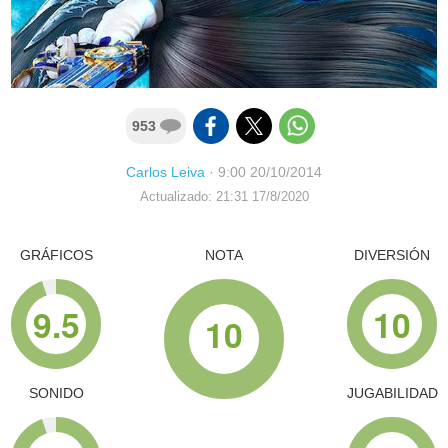
953
Carlos Leiva
·
9:00 20/10/2014
Actualizado: 21:31 17/8/2020
GRÁFICOS
NOTA
DIVERSIÓN
9.5
10
10
SONIDO
JUGABILIDAD