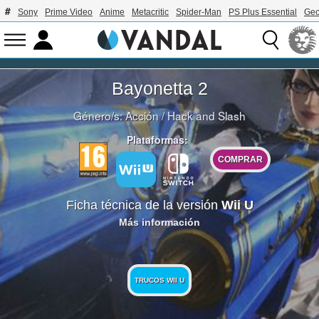
Sony
Prime Video
Anime
Metacritic
Spider-Man
PS Plus Essential
Geo
Bayonetta 2
Género/s:
Acción
/
Hack and Slash
Plataformas:
COMPRAR
Ficha técnica de la versión
Wii U
Más información
TRUCOS WII U