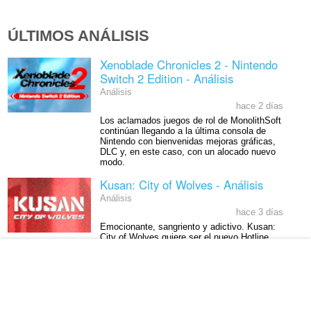
ÚLTIMOS ANÁLISIS
Xenoblade Chronicles 2 - Nintendo
Switch 2 Edition - Análisis
Análisis
hace 2 días
Los aclamados juegos de rol de MonolithSoft
continúan llegando a la última consola de
Nintendo con bienvenidas mejoras gráficas,
DLC y, en este caso, con un alocado nuevo
modo.
Kusan: City of Wolves - Análisis
Análisis
hace 3 días
Emocionante, sangriento y adictivo. Kusan:
City of Wolves quiere ser el nuevo Hotline
Miami y, como mínimo, es una de las
sorpresas de la temporada.
Big Walk - Análisis
Análisis
hace 4 días