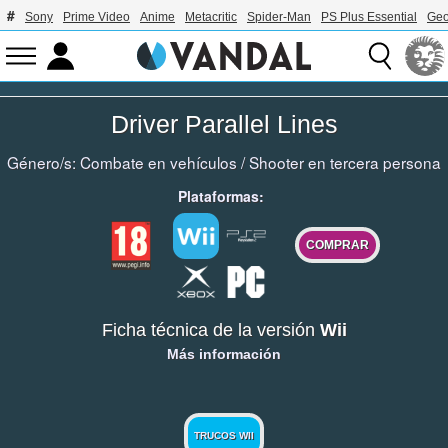
Sony
Prime Video
Anime
Metacritic
Spider-Man
PS Plus Essential
Geo
Driver Parallel Lines
Género/s:
Combate en vehículos
/
Shooter en tercera persona
Plataformas:
COMPRAR
Ficha técnica de la versión
Wii
Más información
TRUCOS WII