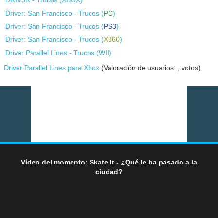
DRIV3R - Trucos (
XBOX
)
Driver: San Francisco - Trucos (
PC
)
Driver: San Francisco - Trucos (
PS3
)
Driver: San Francisco - Trucos (
X360
)
Driver Parallel Lines - Trucos (
WII
)
Driver Parallel Lines para Xbox
(Valoración de usuarios:
,
votos)
Vídeo del momento: Skate It - ¿Qué le ha pasado a la
ciudad?