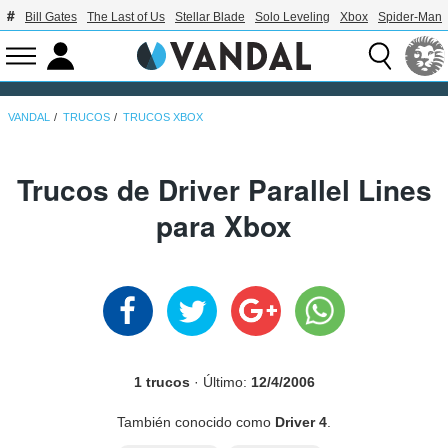
Bill Gates
The Last of Us
Stellar Blade
Solo Leveling
Xbox
Spider-Man
VANDAL
TRUCOS
TRUCOS XBOX
Trucos de Driver Parallel Lines
para Xbox
1 trucos
· Último:
12/4/2006
También conocido como
Driver 4
.