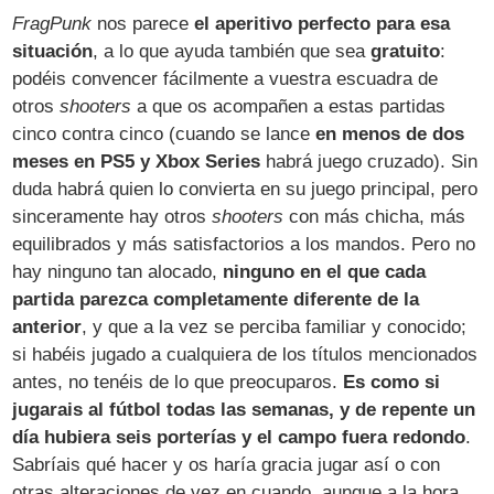
FragPunk
nos parece
el aperitivo perfecto para esa
situación
, a lo que ayuda también que sea
gratuito
:
podéis convencer fácilmente a vuestra escuadra de
otros
shooters
a que os acompañen a estas partidas
cinco contra cinco (cuando se lance
en menos de dos
meses en PS5 y Xbox Series
habrá juego cruzado). Sin
duda habrá quien lo convierta en su juego principal, pero
sinceramente hay otros
shooters
con más chicha, más
equilibrados y más satisfactorios a los mandos. Pero no
hay ninguno tan alocado,
ninguno en el que cada
partida parezca completamente diferente de la
anterior
, y que a la vez se perciba familiar y conocido;
si habéis jugado a cualquiera de los títulos mencionados
antes, no tenéis de lo que preocuparos.
Es como si
jugarais al fútbol todas las semanas, y de repente un
día hubiera seis porterías y el campo fuera redondo
.
Sabríais qué hacer y os haría gracia jugar así o con
otras alteraciones de vez en cuando, aunque a la hora