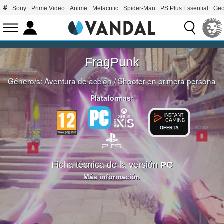
Sony
Prime Video
Anime
Metacritic
Spider-Man
PS Plus Essential
Geo
FragPunk
Género/s:
Aventura de acción
/
Shooter en primera persona
Plataformas:
OFERTA
Ficha técnica de la versión
PC
Más información