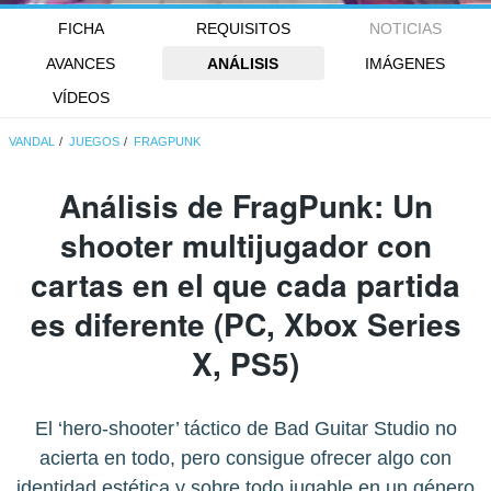
FICHA
REQUISITOS
NOTICIAS
AVANCES
ANÁLISIS
IMÁGENES
VÍDEOS
VANDAL
JUEGOS
FRAGPUNK
Análisis de
FragPunk
: Un
shooter multijugador con
cartas en el que cada partida
es diferente (PC, Xbox Series
X, PS5)
El ‘hero-shooter’ táctico de Bad Guitar Studio no
acierta en todo, pero consigue ofrecer algo con
identidad estética y sobre todo jugable en un género