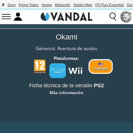
Sony
Prime Video
Anime
Metacritic
Spider-Man
PS Plus Essential
Geo
Okami
Género/s:
Aventura de acción
Plataformas:
COMPRAR
Ficha técnica de la versión
PS2
Más información