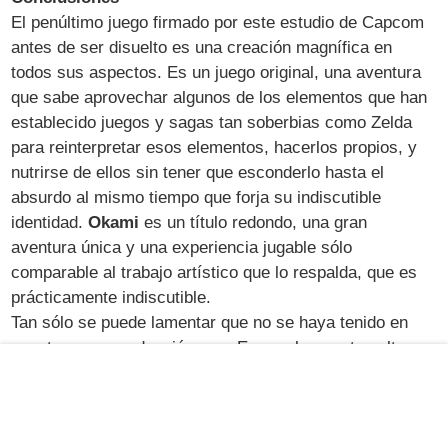
El penúltimo juego firmado por este estudio de Capcom
antes de ser disuelto es una creación magnífica en
todos sus aspectos. Es un juego original, una aventura
que sabe aprovechar algunos de los elementos que han
establecido juegos y sagas tan soberbias como Zelda
para reinterpretar esos elementos, hacerlos propios, y
nutrirse de ellos sin tener que esconderlo hasta el
absurdo al mismo tiempo que forja su indiscutible
identidad.
Okami
es un título redondo, una gran
aventura única y una experiencia jugable sólo
comparable al trabajo artístico que lo respalda, que es
prácticamente indiscutible.
Tan sólo se puede lamentar que no se haya tenido en
cuenta en su producción para Europa la, a estas alturas,
indispensable localización idiomática. No hay lugar a
excusas: éste es un mercado importante, y, por encima
de eso, sus usuarios merecen ser tratados en igualdad
de condiciones. Okami tendría que haber llegado en