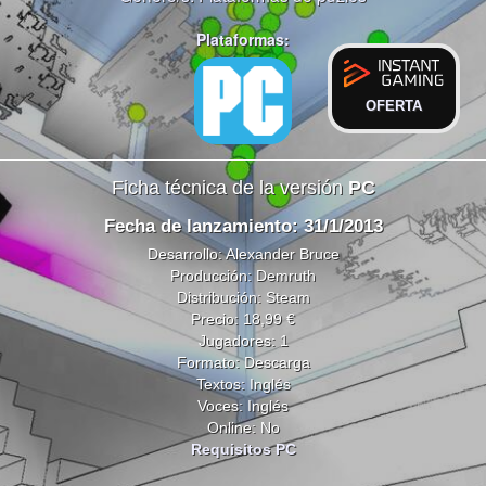
Plataformas:
OFERTA
Ficha técnica de la versión
PC
Fecha de lanzamiento: 31/1/2013
Desarrollo: Alexander Bruce
Producción: Demruth
Distribución: Steam
Precio: 18,99 €
Jugadores: 1
Formato: Descarga
Textos: Inglés
Voces: Inglés
Online: No
Requisitos PC