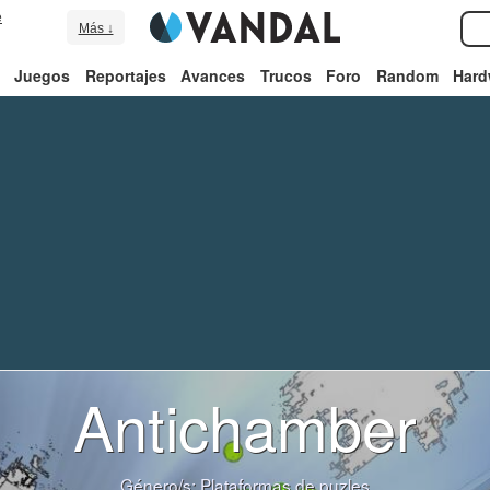
e
Más ↓
Juegos
Reportajes
Avances
Trucos
Foro
Random
Hard
Antichamber
Género/s:
Plataformas de puzles