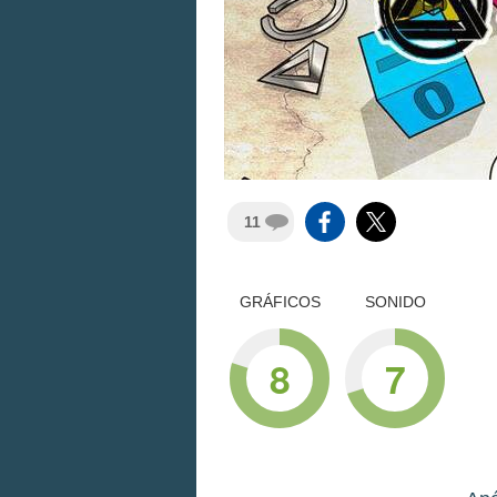
11
GRÁFICOS
SONIDO
8
7