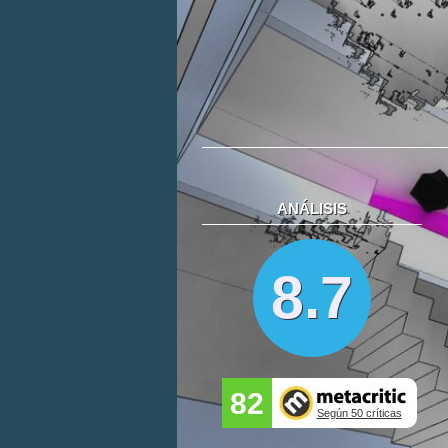
ANÁLISIS
8.7
82
Según 50 críticas