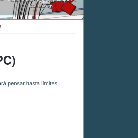
7
votos
los rankings.
S
PC)
rá pensar hasta límites