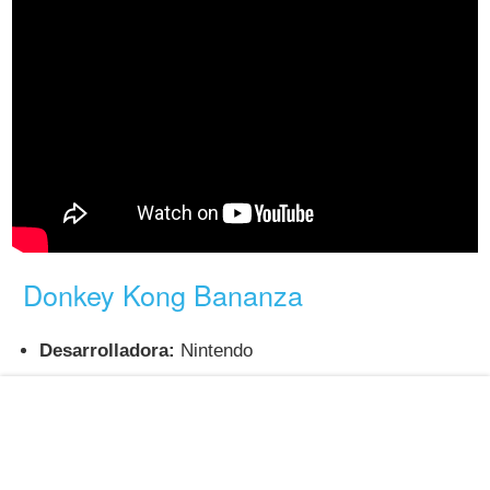
Donkey Kong Bananza
Desarrolladora:
Nintendo
Géneros:
Plataformas
/
Plataformas 3D
Donkey Kong Bananza
es la primera aventura 3D de
DK en más de dos décadas y un plataformas creado por
el mismo equipo responsable de
Super Mario Odyssey