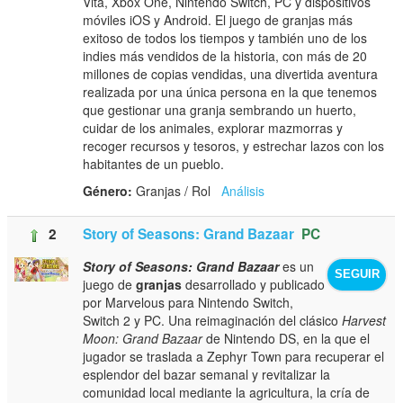
Vita, Xbox One, Nintendo Switch, PC y dispositivos
móviles iOS y Android. El juego de granjas más
exitoso de todos los tiempos y también uno de los
indies más vendidos de la historia, con más de 20
millones de copias vendidas, una divertida aventura
realizada por una única persona en la que tenemos
que gestionar una granja sembrando un huerto,
cuidar de los animales, explorar mazmorras y
recoger recursos y tesoros, y estrechar lazos con los
habitantes de un pueblo.
Género:
Granjas / Rol
Análisis
2
Story of Seasons: Grand Bazaar
PC
Story of Seasons: Grand Bazaar
es un
SEGUIR
juego de
granjas
desarrollado y publicado
por Marvelous para Nintendo Switch,
Switch 2 y PC. Una reimaginación del clásico
Harvest
Moon: Grand Bazaar
de Nintendo DS, en la que el
jugador se traslada a Zephyr Town para recuperar el
esplendor del bazar semanal y revitalizar la
comunidad local mediante la agricultura, la cría de