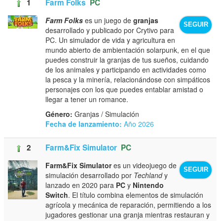
1
Farm Folks
PC
Farm Folks
es un juego de
granjas
SEGUIR
desarrollado y publicado por Crytivo para
PC. Un simulador de vida y agricultura en
mundo abierto de ambientación solarpunk, en el que
puedes construir la granjas de tus sueños, cuidando
de los animales y participando en actividades como
la pesca y la minería, relacionándose con simpáticos
personajes con los que puedes entablar amistad o
llegar a tener un romance.
Género:
Granjas / Simulación
Fecha de lanzamiento:
Año 2026
2
Farm&Fix Simulator
PC
Farm&Fix Simulator
es un videojuego de
SEGUIR
simulación desarrollado por
Techland
y
lanzado en 2020 para
PC
y
Nintendo
Switch
. El título combina elementos de simulación
agrícola y mecánica de reparación, permitiendo a los
jugadores gestionar una granja mientras restauran y