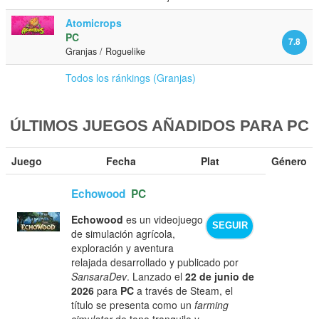
Atomicrops
PC
7.8
Granjas / Roguelike
Todos los ránkings (Granjas)
ÚLTIMOS JUEGOS AÑADIDOS PARA PC
Juego
Fecha
Plat
Género
Echowood
PC
Echowood
es un videojuego
SEGUIR
de simulación agrícola,
exploración y aventura
relajada desarrollado y publicado por
SansaraDev
. Lanzado el
22 de junio de
2026
para
PC
a través de Steam, el
título se presenta como un
farming
simulator
de tono tranquilo y