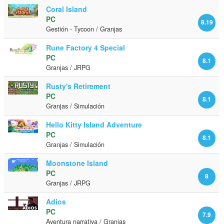
Coral Island
PC
8.19
Gestión - Tycoon / Granjas
Rune Factory 4 Special
PC
8.1
Granjas / JRPG
Rusty's Retirement
PC
8.1
Granjas / Simulación
Hello Kitty Island Adventure
PC
8.1
Granjas / Simulación
Moonstone Island
PC
8
Granjas / JRPG
Adios
PC
7.9
Aventura narrativa / Granjas