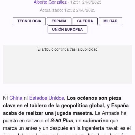
Alberto González
·
12:51 24/6/2025
Actualizado: 12:52 24/6/2025
TECNOLOGIA
ESPAÑA
GUERRA
MILITAR
UNIÓN EUROPEA
Ni
China
ni
Estados Unidos
.
Los océanos son pieza
clave en el tablero de la geopolítica global, y España
acaba de realizar una jugada maestra.
La Armada ha
puesto en servicio el
S-80 Plus
, un
submarino
que
marca un antes y un después en la ingeniería naval: es el