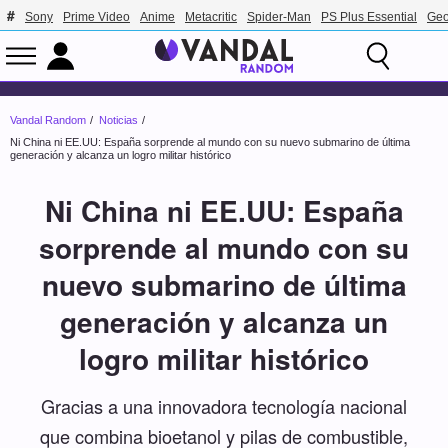
Sony
Prime Video
Anime
Metacritic
Spider-Man
PS Plus Essential
Geo
Vandal Random
Noticias
Ni China ni EE.UU: España sorprende al mundo con su nuevo submarino de última
generación y alcanza un logro militar histórico
Ni China ni EE.UU: España
sorprende al mundo con su
nuevo submarino de última
generación y alcanza un
logro militar histórico
Gracias a una innovadora tecnología nacional
que combina bioetanol y pilas de combustible,