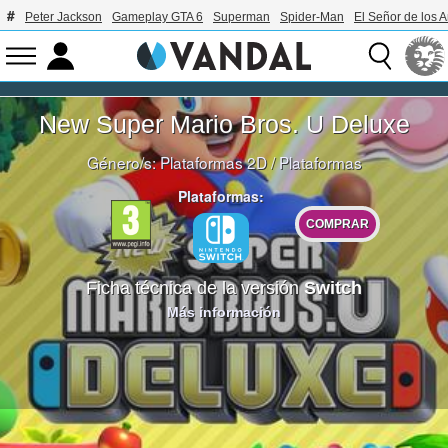
Peter Jackson
Gameplay GTA 6
Superman
Spider-Man
El Señor de los A
New Super Mario Bros. U Deluxe
Género/s:
Plataformas 2D
/
Plataformas
Plataformas:
COMPRAR
Ficha técnica de la versión
Switch
Más información