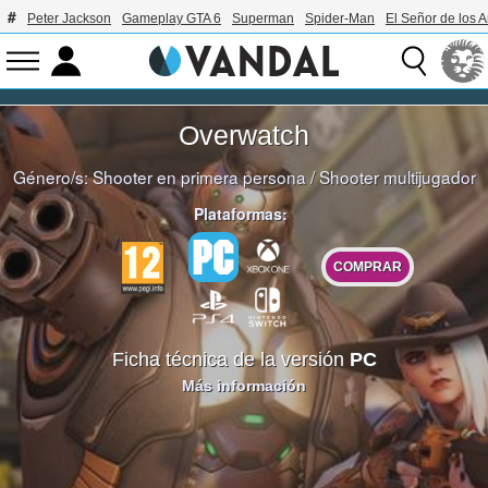
Peter Jackson
Gameplay GTA 6
Superman
Spider-Man
El Señor de los A
Overwatch
Género/s:
Shooter en primera persona
/
Shooter multijugador
Plataformas:
COMPRAR
Ficha técnica de la versión
PC
Más información