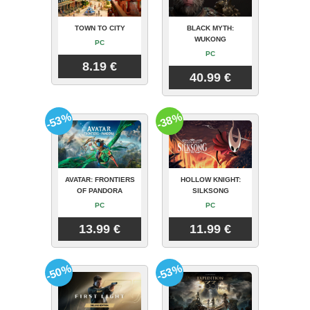
TOWN TO CITY
BLACK MYTH:
WUKONG
PC
PC
8.19 €
40.99 €
-53%
-38%
AVATAR: FRONTIERS
HOLLOW KNIGHT:
OF PANDORA
SILKSONG
PC
PC
13.99 €
11.99 €
-50%
-53%