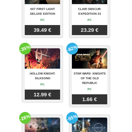
007 FIRST LIGHT
CLAIR OBSCUR:
DELUXE EDITION
EXPEDITION 33
PC
PC
39.49 €
23.29 €
-35%
-82%
HOLLOW KNIGHT:
STAR WARS: KNIGHTS
SILKSONG
OF THE OLD
REPUBLIC
PC
PC
12.99 €
1.66 €
-28%
-55%