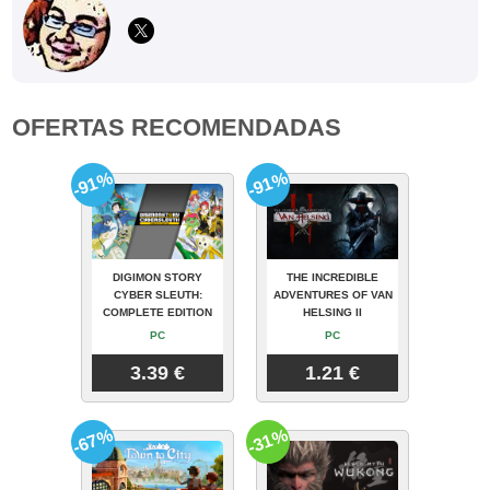
OFERTAS RECOMENDADAS
-91%
-91%
DIGIMON STORY
THE INCREDIBLE
CYBER SLEUTH:
ADVENTURES OF VAN
COMPLETE EDITION
HELSING II
PC
PC
3.39 €
1.21 €
-67%
-31%