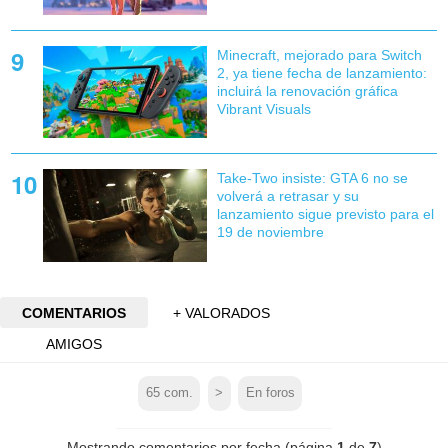
Minecraft, mejorado para Switch
2, ya tiene fecha de lanzamiento:
incluirá la renovación gráfica
Vibrant Visuals
Take-Two insiste: GTA 6 no se
volverá a retrasar y su
lanzamiento sigue previsto para el
19 de noviembre
COMENTARIOS
+ VALORADOS
AMIGOS
65
com.
>
En foros
Mostrando comentarios por fecha (página
1
de
7
)