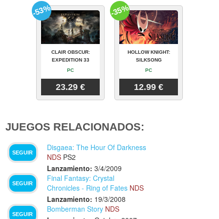
-53%
-35%
CLAIR OBSCUR:
HOLLOW KNIGHT:
EXPEDITION 33
SILKSONG
PC
PC
23.29 €
12.99 €
JUEGOS RELACIONADOS:
Disgaea: The Hour Of Darkness
SEGUIR
NDS
PS2
Lanzamiento:
3/4/2009
Final Fantasy: Crystal
SEGUIR
Chronicles - Ring of Fates
NDS
Lanzamiento:
19/3/2008
Bomberman Story
NDS
SEGUIR