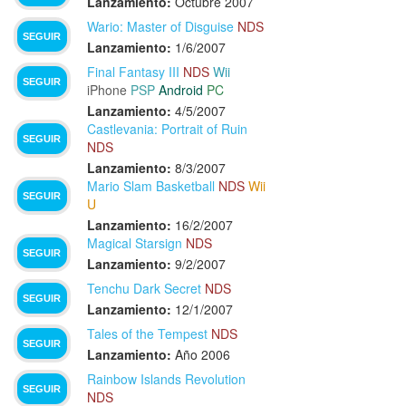
Lanzamiento:
Octubre 2007
Wario: Master of Disguise
NDS
SEGUIR
Lanzamiento:
1/6/2007
Final Fantasy III
NDS
Wii
SEGUIR
iPhone
PSP
Android
PC
Lanzamiento:
4/5/2007
Castlevania: Portrait of Ruin
SEGUIR
NDS
Lanzamiento:
8/3/2007
Mario Slam Basketball
NDS
Wii
SEGUIR
U
Lanzamiento:
16/2/2007
Magical Starsign
NDS
SEGUIR
Lanzamiento:
9/2/2007
Tenchu Dark Secret
NDS
SEGUIR
Lanzamiento:
12/1/2007
Tales of the Tempest
NDS
SEGUIR
Lanzamiento:
Año 2006
Rainbow Islands Revolution
SEGUIR
NDS