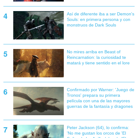
Así de diferente iba a ser Demon's
Souls: en primera persona y con
monstruos de Dark Souls
No mires arriba en Beast of
Reincarnation: la curiosidad te
matará y tiene sentido en el lore
Confirmado por Warner: 'Juego de
Tronos' prepara su primera
película con una de las mayores
guerras de la fantasía y dragones
Peter Jackson (64), lo confirma:
'No me gustan los orcos de 'El