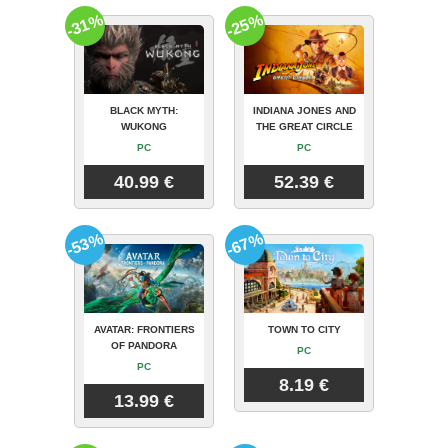
-31%
-25%
BLACK MYTH:
INDIANA JONES AND
WUKONG
THE GREAT CIRCLE
PC
PC
40.99 €
52.39 €
-53%
-67%
AVATAR: FRONTIERS
TOWN TO CITY
OF PANDORA
PC
PC
8.19 €
13.99 €