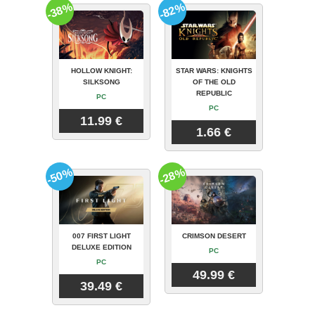
-38%
-82%
HOLLOW KNIGHT:
STAR WARS: KNIGHTS
SILKSONG
OF THE OLD
REPUBLIC
PC
PC
11.99 €
1.66 €
-50%
-28%
007 FIRST LIGHT
CRIMSON DESERT
DELUXE EDITION
PC
PC
49.99 €
39.49 €