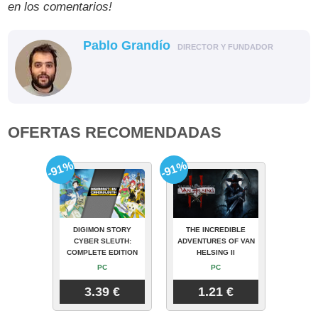
en los comentarios!
Pablo Grandío
DIRECTOR Y FUNDADOR
OFERTAS RECOMENDADAS
-91%
-91%
DIGIMON STORY
THE INCREDIBLE
CYBER SLEUTH:
ADVENTURES OF VAN
COMPLETE EDITION
HELSING II
PC
PC
3.39 €
1.21 €