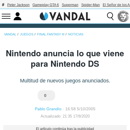
Peter Jackson
Gameplay GTA 6
Superman
Spider-Man
El Señor de los A
VANDAL
JUEGOS
FINAL FANTASY III
NOTICIAS
Nintendo anuncia lo que viene
para Nintendo DS
Multitud de nuevos juegos anunciados.
0
Pablo Grandío
·
16:58 5/10/2005
Actualizado: 21:35 17/8/2020