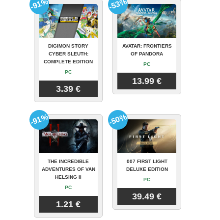
-91%
-53%
DIGIMON STORY
AVATAR: FRONTIERS
CYBER SLEUTH:
OF PANDORA
COMPLETE EDITION
PC
PC
13.99 €
3.39 €
-91%
-50%
THE INCREDIBLE
007 FIRST LIGHT
ADVENTURES OF VAN
DELUXE EDITION
HELSING II
PC
PC
39.49 €
1.21 €