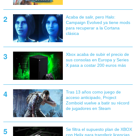
Acaba de salir, pero Halo:
Campaign Evolved ya tiene mods
para recuperar a la Cortana
clásica
Xbox acaba de subir el precio de
sus consolas en Europa y Series
X pasa a costar 200 euros más
Tras 13 años como juego de
acceso anticipado, Project
Zomboid vuelve a batir su récord
de jugadores en Steam
Se filtra el supuesto plan de XBOX
con Helix para transferir licencias