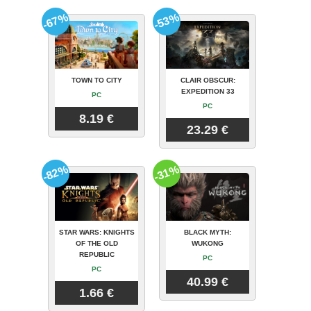
-67%
-53%
TOWN TO CITY
CLAIR OBSCUR:
EXPEDITION 33
PC
PC
8.19 €
23.29 €
-82%
-31%
STAR WARS: KNIGHTS
BLACK MYTH:
OF THE OLD
WUKONG
REPUBLIC
PC
PC
40.99 €
1.66 €