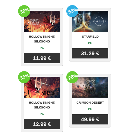
-38%
-55%
HOLLOW KNIGHT:
STARFIELD
SILKSONG
PC
PC
31.29 €
11.99 €
-35%
-28%
HOLLOW KNIGHT:
CRIMSON DESERT
SILKSONG
PC
PC
49.99 €
12.99 €