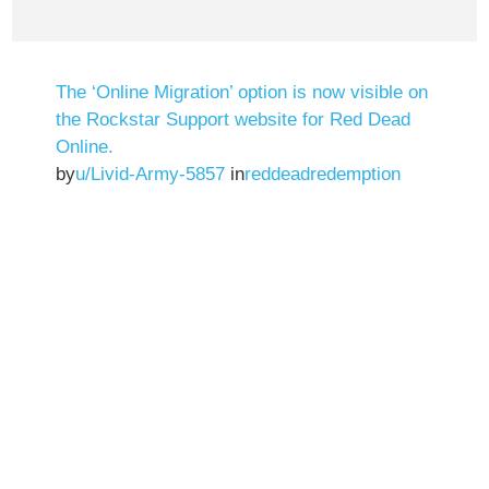
The ‘Online Migration’ option is now visible on
the Rockstar Support website for Red Dead
Online.
by
u/Livid-Army-5857
in
reddeadredemption