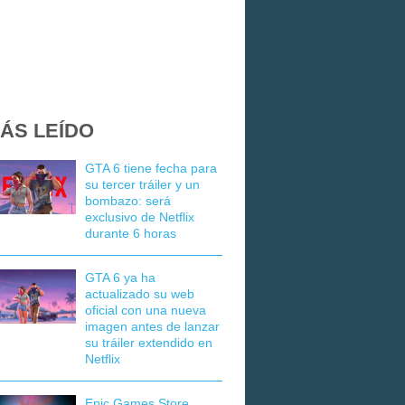
ÁS LEÍDO
GTA 6 tiene fecha para
su tercer tráiler y un
bombazo: será
exclusivo de Netflix
durante 6 horas
GTA 6 ya ha
actualizado su web
oficial con una nueva
imagen antes de lanzar
su tráiler extendido en
Netflix
Epic Games Store