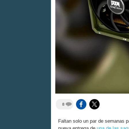
8
Faltan solo un par de semanas p
nueva entrega de
una de las saga