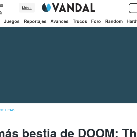
an
Más ↓
5
Juegos
Reportajes
Avances
Trucos
Foro
Random
Hard
NOTICIAS
más bestia de DOOM: T