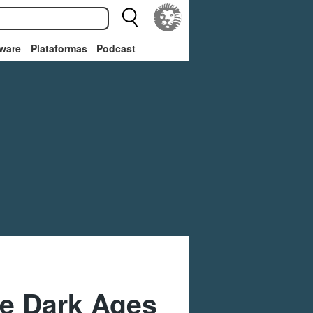
ware
Plataformas
Podcast
he Dark Ages