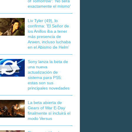
of Tomorrow': 'No será
exactamente el mismo'
Liv Tyler (49), lo
confirma: 'El Señor de
los Anillos iba a tener
más presencia de
Arwen, incluso luchaba
en el Abismo de Helm'
Sony lanza la beta de
una nueva
actualización de
sistema para PS5:
estas son sus
principales novedades
La beta abierta de
Gears of War E-Day
finalmente sí incluirá el
modo Versus