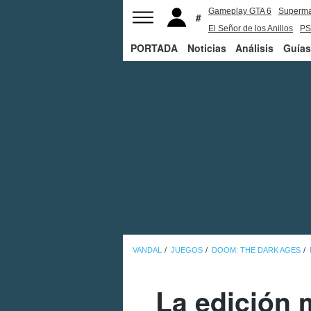
Gameplay GTA 6
Superm
El Señor de los Anillos
PS
PORTADA
Noticias
Análisis
Guías
VANDAL
JUEGOS
DOOM: THE DARK AGES
La edición 