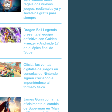
regala dos nuevos
juegos: reclámalos ya y
llévatelos gratis para
siempre
Dragon Ball Legends
presenta el equipo
definitivo con Golden
Freezer y Androide 17
en el épico final de
'Super'
Oficial: las ventas
digitales de juegos en
consolas de Nintendo
siguen creciendo e
imponiéndose al
formato físico
James Gunn confirma
oficialmente el cambio
de Superman en 'Man