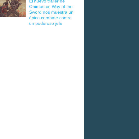
El nuevo tráiler de
Onimusha: Way of the
Sword nos muestra un
épico combate contra
un poderoso jefe