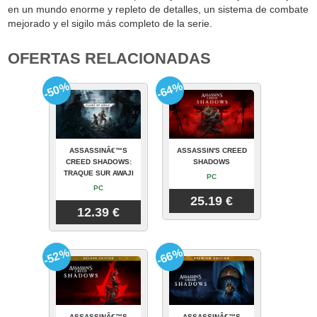
en un mundo enorme y repleto de detalles, un sistema de combate
mejorado y el sigilo más completo de la serie.
OFERTAS RELACIONADAS
-50%
-64%
ASSASSINÂ€™S
ASSASSIN'S CREED
CREED SHADOWS:
SHADOWS
TRAQUE SUR AWAJI
PC
PC
25.19 €
12.39 €
-52%
-66%
ASSASSINÂ€™S
ASSASSINÂ€™S