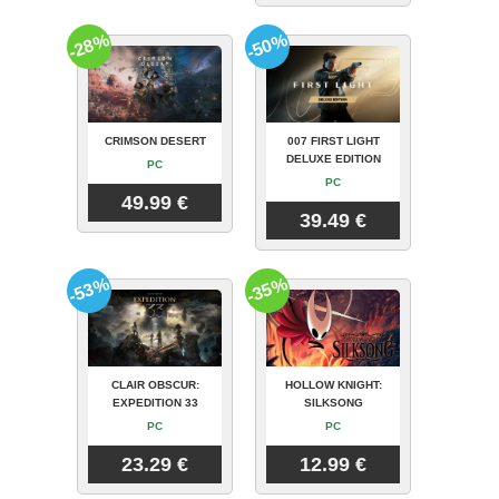
-28%
-50%
CRIMSON DESERT
007 FIRST LIGHT
DELUXE EDITION
PC
PC
49.99 €
39.49 €
-53%
-35%
CLAIR OBSCUR:
HOLLOW KNIGHT:
EXPEDITION 33
SILKSONG
PC
PC
23.29 €
12.99 €