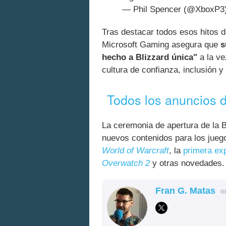
— Phil Spencer (@XboxP3
Tras destacar todos esos hitos d
Microsoft Gaming asegura que
s
hecho a Blizzard única"
a la v
cultura de confianza, inclusión y
Todos los anuncios d
La ceremonia de apertura de la 
nuevos contenidos para los jueg
World of Warcraft
, la
primera ex
Overwatch 2
y otras novedades.
Fran G. Matas
R