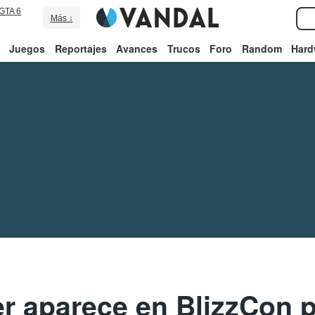
GTA 6
Más ↓
Juegos
Reportajes
Avances
Trucos
Foro
Random
Hard
er aparece en BlizzCon 