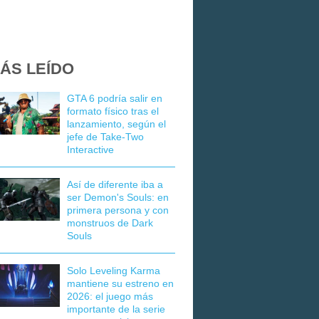
ÁS LEÍDO
GTA 6 podría salir en
formato físico tras el
lanzamiento, según el
jefe de Take-Two
Interactive
Así de diferente iba a
ser Demon's Souls: en
primera persona y con
monstruos de Dark
Souls
Solo Leveling Karma
mantiene su estreno en
2026: el juego más
importante de la serie