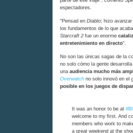
parte de ese viaje", comentó Sp
espectadores.
"Pensad en
Diablo
; hizo avanzar
los fundamentos de lo que acabar
Starcraft 2
fue un enorme
catali
entretenimiento en directo
".
No son las únicas sagas de la c
no solo cómo la gente desarrolla
una
audiencia mucho más ampl
Overwatch
no solo innovó en el
posible en los juegos de dispa
It was an honor to be at
#B
welcome to my first. And co
members who work to make 
a great weekend at the sho