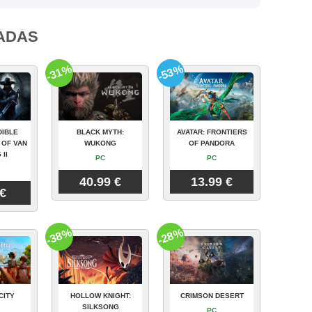
ADAS
-31%
-53%
DIBLE
BLACK MYTH:
AVATAR: FRONTIERS
 OF VAN
WUKONG
OF PANDORA
 II
PC
PC
40.99 €
13.99 €
 €
-38%
-28%
CITY
HOLLOW KNIGHT:
CRIMSON DESERT
SILKSONG
PC