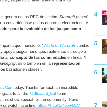
encer, según
IGN
, ante la audiencia y los
 el género de los RPG de acción.
Starcraft
generó
ía convirtiéndose en los deportes electrónicos, y
zador para la evolución de los juegos como
ompañía que mencionó: "
World of Warcraft
cambió
 y apoya juegos, sino que, realmente, introdujo a
ia al concepto de las comunidades
en línea. Y
gameplay
, sino también en la
representación
ros
basados en clases".
lizzCon
today. Thanks for such an incredible
ngrats to all the
@Blizzard_Ent
team
this show special for the community. Have
w or watching online.
https://t.co/1x4eoiFDxV