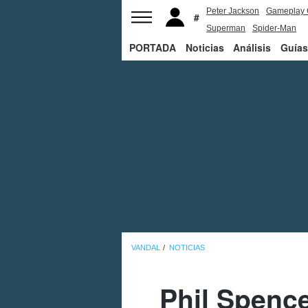
Peter Jackson
Gameplay 
Superman
Spider-Man
PORTADA
Noticias
Análisis
Guías
VANDAL
NOTICIAS
Phil Spenc