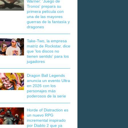
Warner: 'Juego de
Tronos' prepara su
primera película con
una de las mayores
guerras de la fantasía y
dragones
Take-Two, la empresa
matriz de Rockstar, dice
que 'los discos no
tienen sentido' para los
jugadores
Dragon Ball Legends
anuncia un evento Ultra
en 2026 con los
personajes más
poderosos de la serie
Horde of Distraction es
un nuevo RPG
incremental inspirado
por Diablo 2 que ya