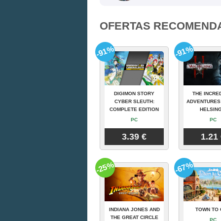
OFERTAS RECOMEND
-91%
-91%
DIGIMON STORY
THE INCRE
CYBER SLEUTH:
ADVENTURES
COMPLETE EDITION
HELSING
PC
PC
3.39 €
1.21
-25%
-67%
INDIANA JONES AND
TOWN TO 
THE GREAT CIRCLE
PC