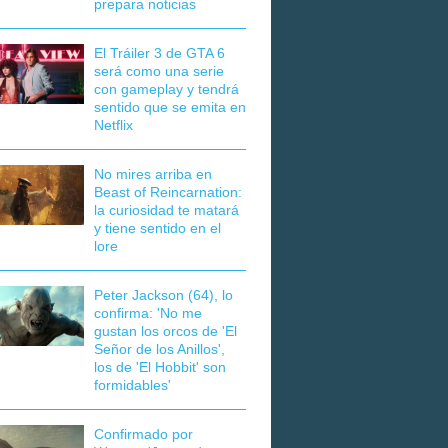
prepara noticias
El Tráiler 3 de GTA 6
será como una serie
con gameplay y tendrá
sentido que se emita en
Netflix
No mires arriba en
Beast of Reincarnation:
la curiosidad te matará
y tiene sentido en el
lore
Peter Jackson (64), lo
confirma: 'No me
gustan los orcos de 'El
Señor de los Anillos',
los de 'El Hobbit' son
formidables'
Confirmado por