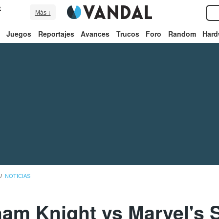
e
Más ↓
Juegos
Reportajes
Avances
Trucos
Foro
Random
Hard
NOTICIAS
am Knight vs Marvel's S