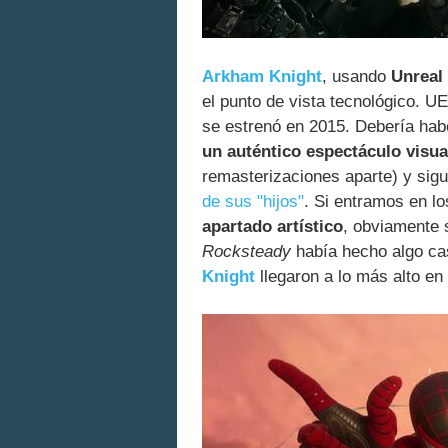
Arkham Knight
, usando
Unreal
el punto de vista tecnológico. U
se estrenó en 2015. Debería habe
un auténtico espectáculo visua
remasterizaciones aparte) y sig
de sus "hijos"
. Si entramos en l
apartado artístico
, obviamente 
Rocksteady
había hecho algo ca
Knight
llegaron a lo más alto en