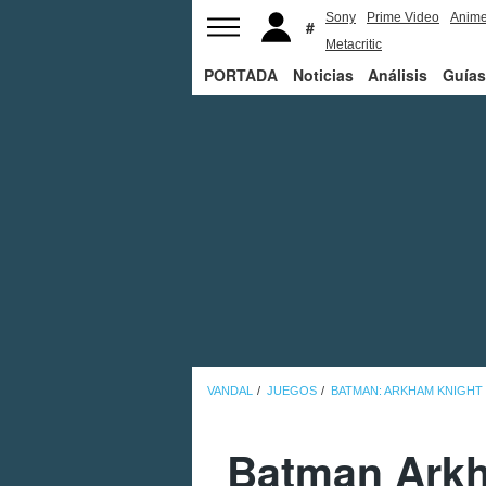
Sony
Prime Video
Anim
Metacritic
PORTADA
Noticias
Análisis
Guías
VANDAL
JUEGOS
BATMAN: ARKHAM KNIGHT
Batman Arkh