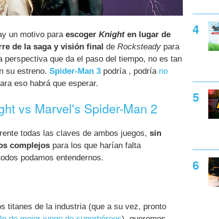
ay un motivo para
escoger
Knight
en lugar de
rre de la saga y visión final
de
Rocksteady
para
a perspectiva que da el paso del tiempo, no es tan
n su estreno.
Spider-Man 3
podría , podría
no
para eso habrá que esperar.
ht vs Marvel's Spider-Man 2
frente todas las claves de ambos juegos,
sin
mos complejos
para los que harían falta
 todos podamos entendernos.
 titanes de la industria (que a su vez, pronto
tulo de mejor juego de superhéroes
), queremos