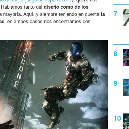
. Hablamos tanto del
diseño como de los
 mayoría. Aquí, y siempre teniendo en cuenta
la
as
, en ambos casos nos encontramos con