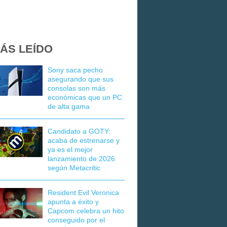
ÁS LEÍDO
Sony saca pecho
asegurando que sus
consolas son más
económicas que un PC
de alta gama
Candidato a GOTY:
acaba de estrenarse y
ya es el mejor
lanzamiento de 2026
según Metacritic
Resident Evil Veronica
apunta a éxito y
Capcom celebra un hito
conseguido por el