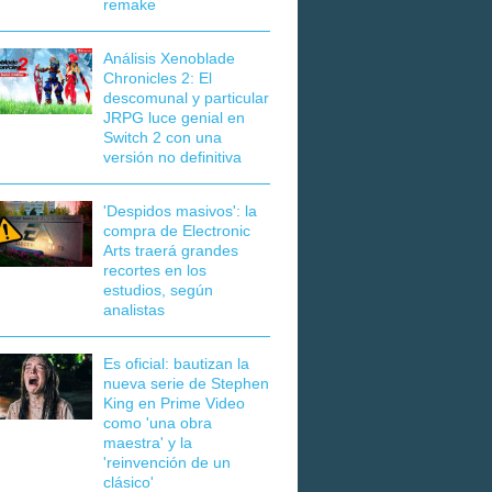
remake
Análisis Xenoblade
Chronicles 2: El
descomunal y particular
JRPG luce genial en
Switch 2 con una
versión no definitiva
'Despidos masivos': la
compra de Electronic
Arts traerá grandes
recortes en los
estudios, según
analistas
Es oficial: bautizan la
nueva serie de Stephen
King en Prime Video
como 'una obra
maestra' y la
'reinvención de un
clásico'