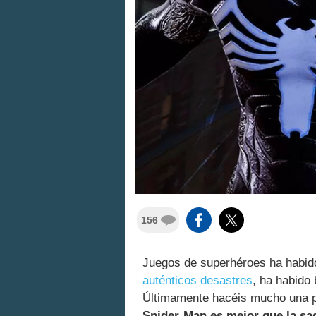
156
Juegos de superhéroes ha habid
auténticos desastres
, ha habido
Últimamente hacéis mucho una p
Spider-Man es mejor que la s