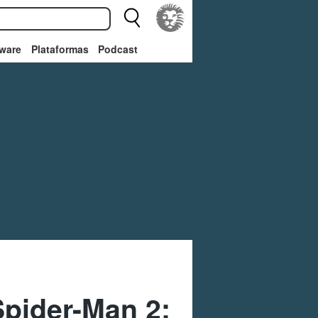
ware
Plataformas
Podcast
pider-Man 2: