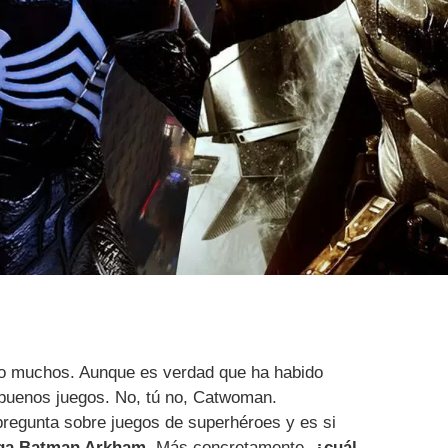
o muchos. Aunque es verdad que ha habido
 buenos juegos. No, tú no, Catwoman.
regunta sobre juegos de superhéroes y es si
aga Batman Arkham
. Más concretamente,
¿cuál