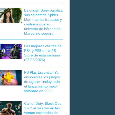
Es oficial: Sony paraliza
sus spinoff de Spider-
Man tras los fracasos y
confirma que su
universo de héroes de
Marvel no seguirá
Las mejores ofertas de
PS4 y PS5 en la PS
Store de esta semana
(05/08/2026)
PS Plus Essential: Ya
disponibles los juegos
de agosto, incluyendo
el lanzamiento mejor
valorado de 2026
Call of Duty: Black Ops
1 y 2 arrasaron en las
ventas estimadas de