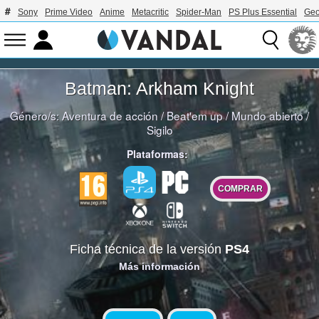
Sony
Prime Video
Anime
Metacritic
Spider-Man
PS Plus Essential
Geo
Batman: Arkham Knight
Género/s:
Aventura de acción
/
Beat'em up
/
Mundo abierto
/
Sigilo
Plataformas:
COMPRAR
Ficha técnica de la versión
PS4
Más información