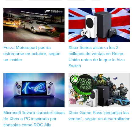
Forza Motorsport podría
Xbox Series alcanza los 2
estrenarse en octubre, según
millones de ventas en Reino
un insider
Unido antes de lo que lo hizo
Switch
Microsoft llevará características
Xbox Game Pass 'perjudica las
de Xbox a PC inspirada por
ventas', según un desarrollador
consolas como ROG Ally