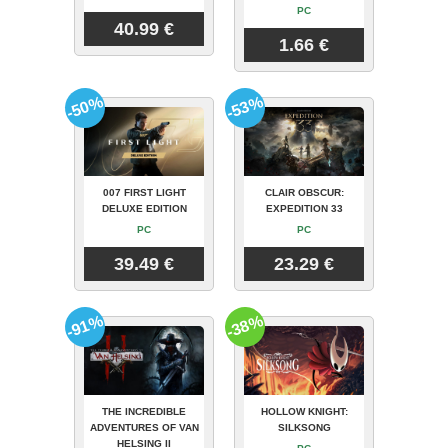
PC
40.99 €
1.66 €
-50%
-53%
007 FIRST LIGHT
CLAIR OBSCUR:
DELUXE EDITION
EXPEDITION 33
PC
PC
39.49 €
23.29 €
-91%
-38%
THE INCREDIBLE
HOLLOW KNIGHT:
ADVENTURES OF VAN
SILKSONG
HELSING II