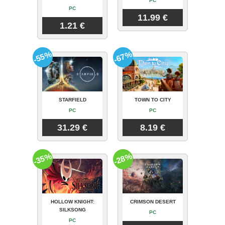
PC
PC
11.99 €
1.21 €
-55%
-67%
STARFIELD
TOWN TO CITY
PC
PC
31.29 €
8.19 €
-35%
-28%
HOLLOW KNIGHT:
CRIMSON DESERT
SILKSONG
PC
PC