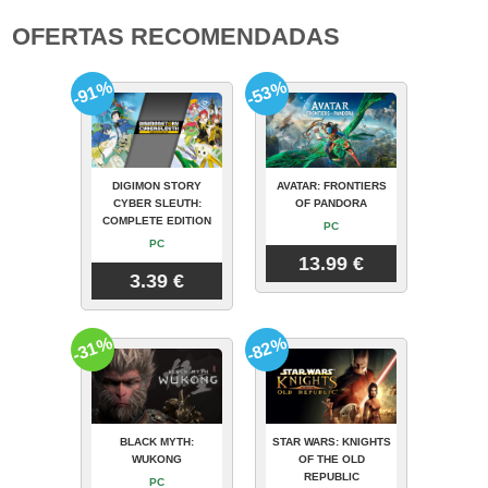
OFERTAS RECOMENDADAS
-91%
-53%
DIGIMON STORY
AVATAR: FRONTIERS
CYBER SLEUTH:
OF PANDORA
COMPLETE EDITION
PC
PC
13.99 €
3.39 €
-31%
-82%
BLACK MYTH:
STAR WARS: KNIGHTS
WUKONG
OF THE OLD
REPUBLIC
PC