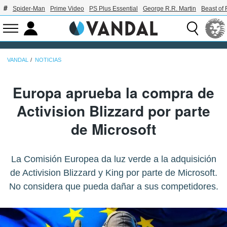
Spider-Man
Prime Video
PS Plus Essential
George R.R. Martin
Beast of 
VANDAL
NOTICIAS
Europa aprueba la compra de
Activision Blizzard por parte
de Microsoft
La Comisión Europea da luz verde a la adquisición
de Activision Blizzard y King por parte de Microsoft.
No considera que pueda dañar a sus competidores.