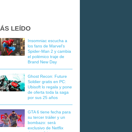
ÁS LEÍDO
Insomniac escucha a
los fans de Marvel's
Spider-Man 2 y cambia
el polémico traje de
Brand New Day
Ghost Recon: Future
Soldier gratis en PC:
Ubisoft lo regala y pone
de oferta toda la saga
por sus 25 años
GTA 6 tiene fecha para
su tercer tráiler y un
bombazo: será
exclusivo de Netflix