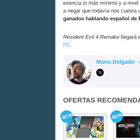
esencia lo más mínimo y a nivel
a negar que todavía nos cuesta 
ganados hablando español de
Resident Evil 4 Remake
llegará 
PC
.
Manu Delgado
OFERTAS RECOMEND
-91%
-91%