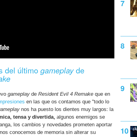
s del último
de
gameplay
ake
uevo
gameplay
de
Resident Evil 4 Remake
que en
mpresiones
en las que os contamos que "todo lo
gameplay
nos ha puesto los dientes muy largos: la
ca, tensa y divertida,
algunos enemigos se
manga, los cambios y novedades prometen aportar
 nos conocemos de memoria sin alterar su