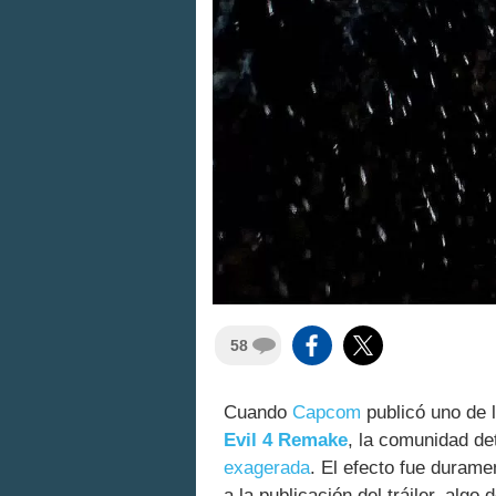
58
Cuando
Capcom
publicó uno de l
Evil 4 Remake
, la comunidad d
exagerada
. El efecto fue durame
a la publicación del tráiler, alg