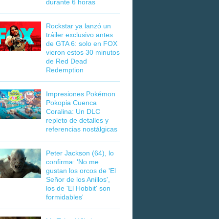
durante 6 horas
Rockstar ya lanzó un
tráiler exclusivo antes
de GTA 6: solo en FOX
vieron estos 30 minutos
de Red Dead
Redemption
Impresiones Pokémon
Pokopia Cuenca
Coralina: Un DLC
repleto de detalles y
referencias nostálgicas
Peter Jackson (64), lo
confirma: 'No me
gustan los orcos de 'El
Señor de los Anillos',
los de 'El Hobbit' son
formidables'