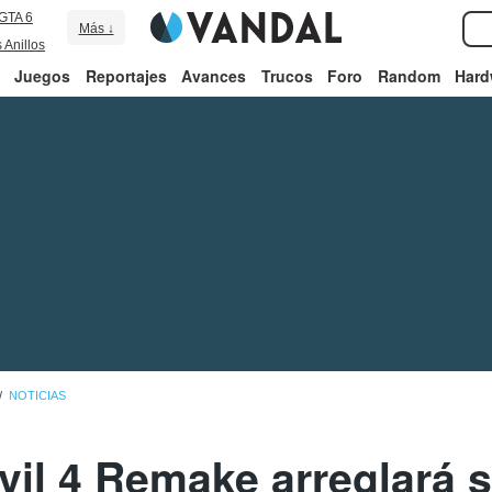
GTA 6
Más ↓
 Anillos
Juegos
Reportajes
Avances
Trucos
Foro
Random
Hard
NOTICIAS
vil 4 Remake arreglará 