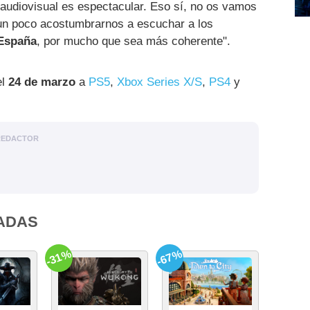
 audiovisual es espectacular. Eso sí, no os vamos
un poco acostumbrarnos a escuchar a los
 España
, por mucho que sea más coherente".
el
24 de marzo
a
PS5
,
Xbox Series X/S
,
PS4
y
REDACTOR
ADAS
-31%
-67%