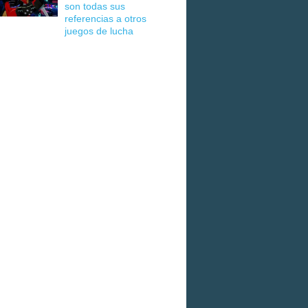
son todas sus
referencias a otros
juegos de lucha