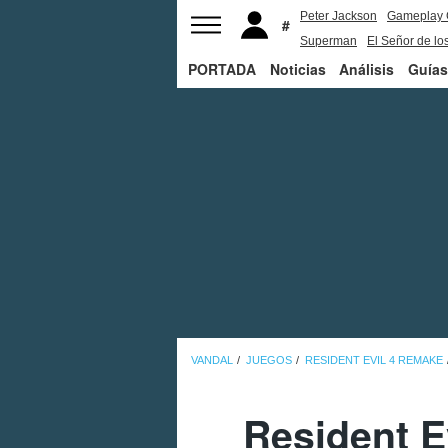
Peter Jackson
Gameplay 
Superman
El Señor de los
PORTADA
Noticias
Análisis
Guías
VANDAL
JUEGOS
RESIDENT EVIL 4 REMAKE
Resident E