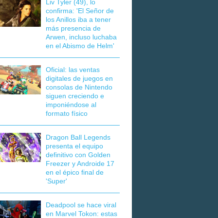
Liv Tyler (49), lo
confirma: 'El Señor de
los Anillos iba a tener
más presencia de
Arwen, incluso luchaba
en el Abismo de Helm'
Oficial: las ventas
digitales de juegos en
consolas de Nintendo
siguen creciendo e
imponiéndose al
formato físico
Dragon Ball Legends
presenta el equipo
definitivo con Golden
Freezer y Androide 17
en el épico final de
'Super'
Deadpool se hace viral
en Marvel Tokon: estas