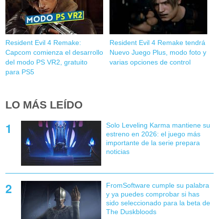
Resident Evil 4 Remake:
Resident Evil 4 Remake tendrá
Capcom comienza el desarrollo
Nuevo Juego Plus, modo foto y
del modo PS VR2, gratuito
varias opciones de control
para PS5
LO MÁS LEÍDO
Solo Leveling Karma mantiene su
estreno en 2026: el juego más
importante de la serie prepara
noticias
FromSoftware cumple su palabra
y ya puedes comprobar si has
sido seleccionado para la beta de
The Duskbloods