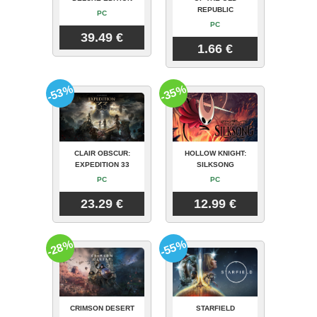
REPUBLIC
PC
PC
39.49 €
1.66 €
-53%
-35%
CLAIR OBSCUR:
HOLLOW KNIGHT:
EXPEDITION 33
SILKSONG
PC
PC
23.29 €
12.99 €
-28%
-55%
CRIMSON DESERT
STARFIELD