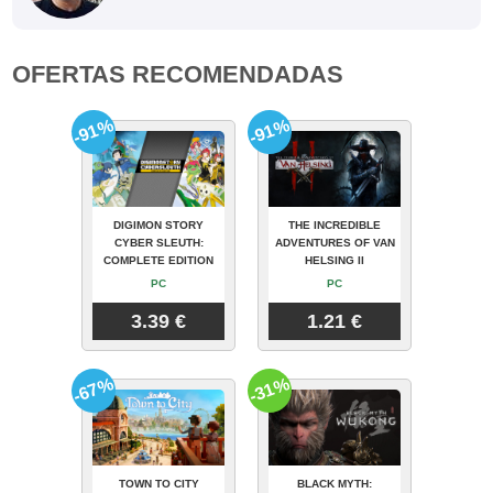
OFERTAS RECOMENDADAS
-91%
-91%
DIGIMON STORY
THE INCREDIBLE
CYBER SLEUTH:
ADVENTURES OF VAN
COMPLETE EDITION
HELSING II
PC
PC
3.39 €
1.21 €
-67%
-31%
TOWN TO CITY
BLACK MYTH: