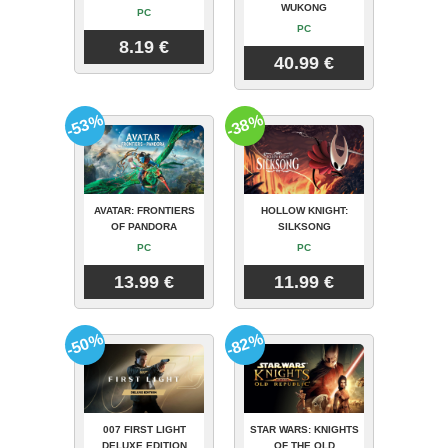
WUKONG
PC
PC
8.19 €
40.99 €
-53%
-38%
AVATAR: FRONTIERS
HOLLOW KNIGHT:
OF PANDORA
SILKSONG
PC
PC
13.99 €
11.99 €
-50%
-82%
007 FIRST LIGHT
STAR WARS: KNIGHTS
DELUXE EDITION
OF THE OLD