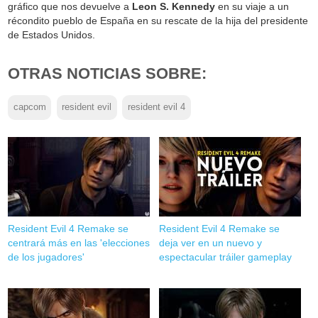
gráfico que nos devuelve a
Leon S. Kennedy
en su viaje a un
récondito pueblo de España en su rescate de la hija del presidente
de Estados Unidos.
OTRAS NOTICIAS SOBRE:
capcom
resident evil
resident evil 4
Resident Evil 4 Remake se
Resident Evil 4 Remake se
centrará más en las 'elecciones
deja ver en un nuevo y
de los jugadores'
espectacular tráiler gameplay