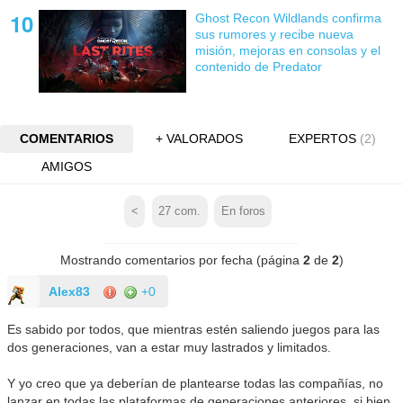
Ghost Recon Wildlands confirma
sus rumores y recibe nueva
misión, mejoras en consolas y el
contenido de Predator
COMENTARIOS
+ VALORADOS
EXPERTOS
(2)
AMIGOS
<
27
com.
En foros
Mostrando comentarios por fecha (página
2
de
2
)
Alex83
+0
Es sabido por todos, que mientras estén saliendo juegos para las
dos generaciones, van a estar muy lastrados y limitados.
Y yo creo que ya deberían de plantearse todas las compañías, no
lanzar en todas las plataformas de generaciones anteriores, si bien