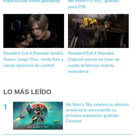
espectacular tráiler gameplay
del modo PS VR2, gratuito
para PS5
Resident Evil 4 Remake tendrá
Resident Evil 4 Remake:
Nuevo Juego Plus, modo foto y
Capcom pensó en traer de
varias opciones de control
vuelta el famoso mando
motosierra
LO MÁS LEÍDO
No Man's Sky celebra su décimo
aniversario anunciando su
próxima expansión gratuita:
Cosmos