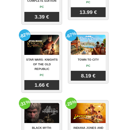
COMPLETE EDITION
PC
PC
13.99 €
3.39 €
-82%
-67%
STAR WARS: KNIGHTS
TOWN TO CITY
OF THE OLD
PC
REPUBLIC
8.19 €
PC
1.66 €
-31%
-25%
BLACK MYTH:
INDIANA JONES AND