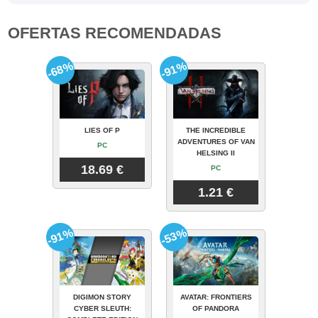
OFERTAS RECOMENDADAS
-68%
-91%
LIES OF P
THE INCREDIBLE
ADVENTURES OF VAN
PC
HELSING II
18.69 €
PC
1.21 €
-91%
-53%
DIGIMON STORY
AVATAR: FRONTIERS
CYBER SLEUTH:
OF PANDORA