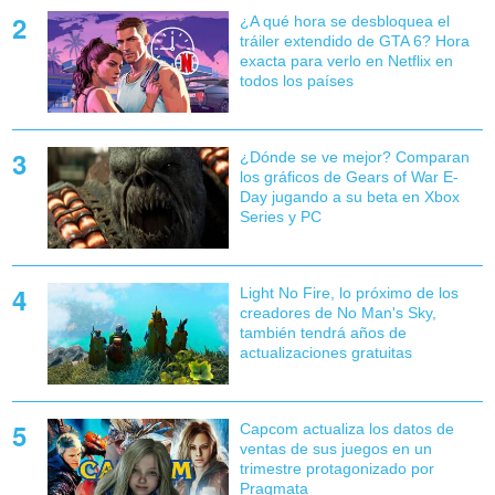
¿A qué hora se desbloquea el
tráiler extendido de GTA 6? Hora
exacta para verlo en Netflix en
todos los países
¿Dónde se ve mejor? Comparan
los gráficos de Gears of War E-
Day jugando a su beta en Xbox
Series y PC
Light No Fire, lo próximo de los
creadores de No Man's Sky,
también tendrá años de
actualizaciones gratuitas
Capcom actualiza los datos de
ventas de sus juegos en un
trimestre protagonizado por
Pragmata