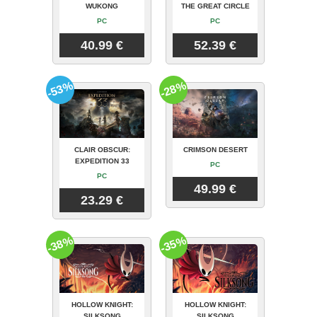
WUKONG
THE GREAT CIRCLE
PC
PC
40.99 €
52.39 €
-53%
-28%
CLAIR OBSCUR:
CRIMSON DESERT
EXPEDITION 33
PC
PC
49.99 €
23.29 €
-38%
-35%
HOLLOW KNIGHT:
HOLLOW KNIGHT:
SILKSONG
SILKSONG