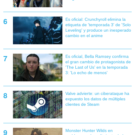
Es oficial: Crunchyroll elimina la
etiqueta de 'temporada 3' de 'Solo
Leveling' y produce un inesperado
cambio en el anime
Es oficial, Bella Ramsey confirma
el gran cambio de protagonista de
'The Last of Us' en la temporada
3: 'Lo echo de menos'
Valve advierte: un ciberataque ha
expuesto los datos de múltiples
clientes de Steam
Monster Hunter Wilds en