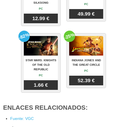
SILKSONG
PC
PC
49.99 €
12.99 €
-82%
-25%
STAR WARS: KNIGHTS
INDIANA JONES AND
OF THE OLD
THE GREAT CIRCLE
REPUBLIC
PC
PC
52.39 €
1.66 €
ENLACES RELACIONADOS:
Fuente: VGC