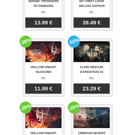
AVATAR: FRONTIERS
007 FIRST LIGHT
OF PANDORA
DELUXE EDITION
PC
PC
13.99 €
39.49 €
-38%
-53%
HOLLOW KNIGHT:
CLAIR OBSCUR:
SILKSONG
EXPEDITION 33
PC
PC
11.99 €
23.29 €
-35%
-28%
HOLLOW KNIGHT:
CRIMSON DESERT