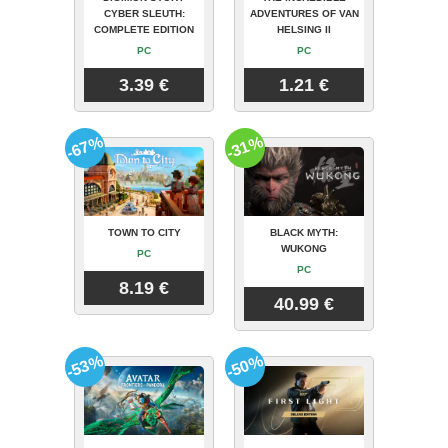
CYBER SLEUTH:
ADVENTURES OF VAN
COMPLETE EDITION
HELSING II
PC
PC
3.39 €
1.21 €
-67%
-31%
TOWN TO CITY
BLACK MYTH:
WUKONG
PC
PC
8.19 €
40.99 €
-53%
-50%