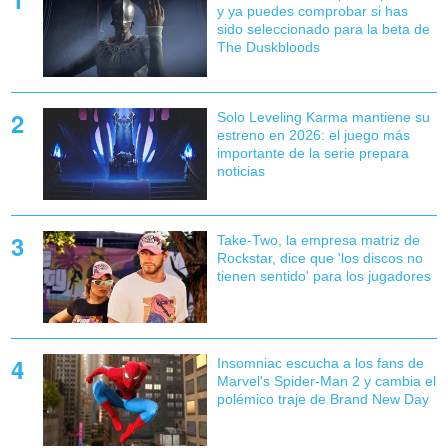
y ya puedes comprobar si has
sido seleccionado para la beta de
The Duskbloods
Solo Leveling Karma mantiene su
estreno en 2026: el juego más
importante de la serie prepara
noticias
Take-Two, la empresa matriz de
Rockstar, dice que 'los discos no
tienen sentido' para los jugadores
Insomniac escucha a los fans de
Marvel's Spider-Man 2 y cambia el
polémico traje de Brand New Day