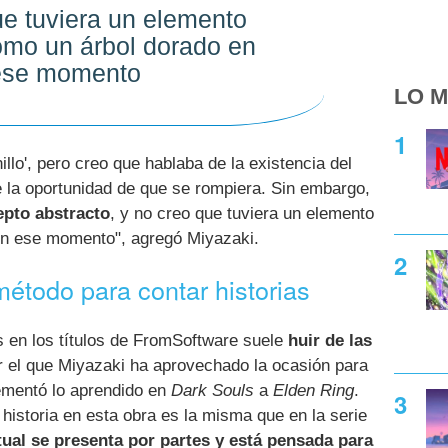
e tuviera un elemento
omo un árbol dorado en
ese momento
LO M
nillo', pero creo que hablaba de la existencia del
e la oportunidad de que se rompiera. Sin embargo,
pto abstracto
, y no creo que tuviera un elemento
en ese momento", agregó Miyazaki.
método para contar historias
s en los títulos de FromSoftware suele
huir de las
r el que Miyazaki ha aprovechado la ocasión para
ementó lo aprendido en
Dark Souls
a
Elden Ring
.
 historia en esta obra es la misma que en la serie
tual se presenta por partes y está pensada para