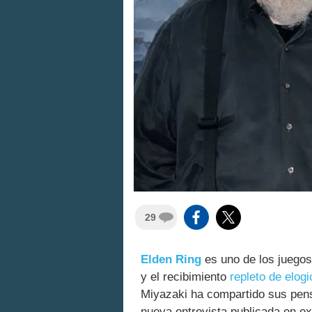
29
Elden Ring
es uno de los juegos
y el recibimiento
repleto de elogi
Miyazaki ha compartido sus pens
nueva entrevista publicada en e