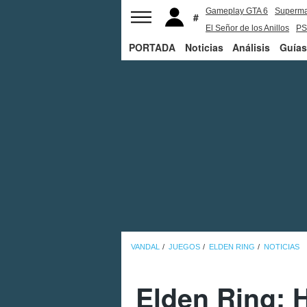
Gameplay GTA 6
Superm
El Señor de los Anillos
PS
PORTADA
Noticias
Análisis
Guías
VANDAL
JUEGOS
ELDEN RING
NOTICIAS
Elden Ring: H