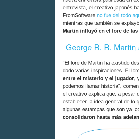
entrevista, el creativo japonés 
FromSoftware
no fue del todo ag
mientras que también se explay
Martin influyó en el lore de la
George R. R. Martin 
"El lore de Martin ha existido d
dado varias inspiraciones. El lo
entre el misterio y el jugador
, 
podemos llamar historia", coment
el creativo explica que, a pesar 
establecer la idea general de lo 
algunas estampas que son ya ic
consolidaron hasta más adelant