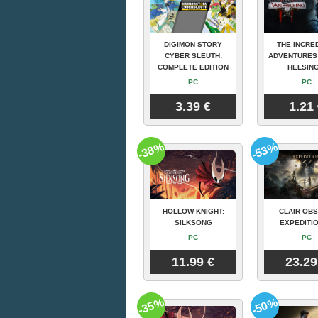
DIGIMON STORY
THE INCRE
CYBER SLEUTH:
ADVENTURES
COMPLETE EDITION
HELSING
PC
PC
3.39 €
1.21
-38%
-53%
HOLLOW KNIGHT:
CLAIR OBS
SILKSONG
EXPEDITIO
PC
PC
11.99 €
23.29
-35%
-50%