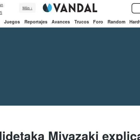
an
Más ↓
5
Juegos
Reportajes
Avances
Trucos
Foro
Random
Hard
idetaka Miyazaki explica