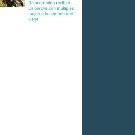
Reincarnation recibirá
un parche con múltiples
mejoras la semana que
viene