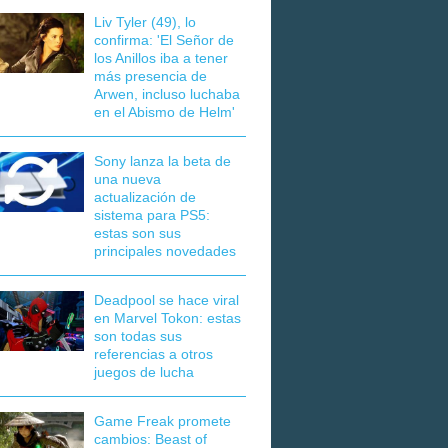
Liv Tyler (49), lo
confirma: 'El Señor de
los Anillos iba a tener
más presencia de
Arwen, incluso luchaba
en el Abismo de Helm'
Sony lanza la beta de
una nueva
actualización de
sistema para PS5:
estas son sus
principales novedades
Deadpool se hace viral
en Marvel Tokon: estas
son todas sus
referencias a otros
juegos de lucha
Game Freak promete
cambios: Beast of