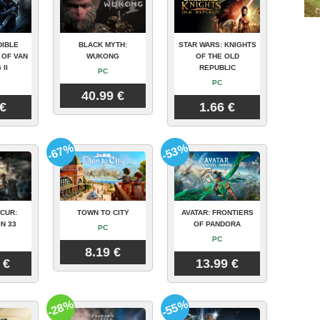
DIBLE
BLACK MYTH:
STAR WARS: KNIGHTS
 OF VAN
WUKONG
OF THE OLD
 II
REPUBLIC
PC
PC
40.99 €
 €
1.66 €
-67%
-53%
CUR:
TOWN TO CITY
AVATAR: FRONTIERS
N 33
OF PANDORA
PC
PC
8.19 €
 €
13.99 €
-28%
-55%