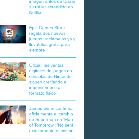
imagen antes de lanzar
su tráiler extendido en
Netflix
Epic Games Store
regala dos nuevos
juegos: reclámalos ya y
llévatelos gratis para
siempre
Oficial: las ventas
digitales de juegos en
consolas de Nintendo
siguen creciendo e
imponiéndose al
formato físico
James Gunn confirma
oficialmente el cambio
de Superman en 'Man
of Tomorrow': 'No será
exactamente el mismo'