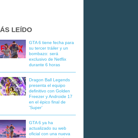
ÁS LEÍDO
GTA 6 tiene fecha para
su tercer tráiler y un
bombazo: será
exclusivo de Netflix
durante 6 horas
Dragon Ball Legends
presenta el equipo
definitivo con Golden
Freezer y Androide 17
en el épico final de
'Super'
GTA 6 ya ha
actualizado su web
oficial con una nueva