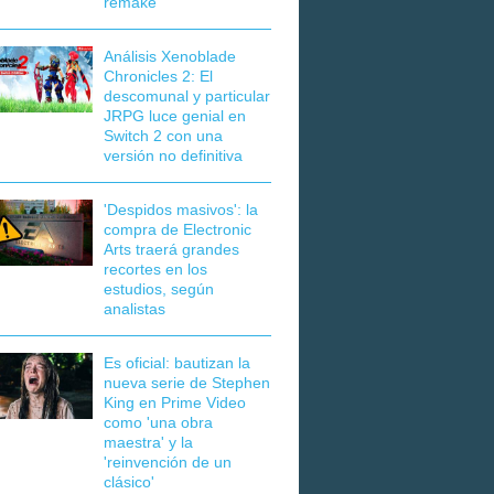
remake
Análisis Xenoblade
Chronicles 2: El
descomunal y particular
JRPG luce genial en
Switch 2 con una
versión no definitiva
'Despidos masivos': la
compra de Electronic
Arts traerá grandes
recortes en los
estudios, según
analistas
Es oficial: bautizan la
nueva serie de Stephen
King en Prime Video
como 'una obra
maestra' y la
'reinvención de un
clásico'