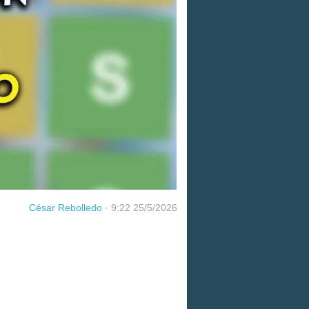
César Rebolledo
·
9:22 25/5/2026