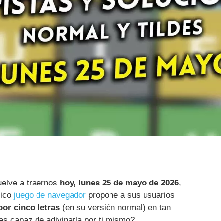
elve a traernos
hoy, lunes 25 de mayo de 2026
,
tico
juego de navegador
propone a sus usuarios
or cinco letras
(en su versión normal) en tan
s capaz de adivinarla por ti mismo?