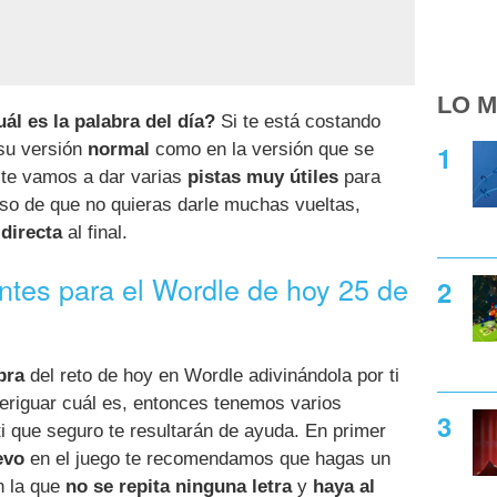
LO M
ál es la palabra del día?
Si te está costando
 su versión
normal
como en la versión que se
a te vamos a dar varias
pistas muy útiles
para
aso de que no quieras darle muchas vueltas,
directa
al final.
antes para el Wordle de hoy 25 de
bra
del reto de hoy en Wordle adivinándola por ti
eriguar cuál es, entonces tenemos varios
i que seguro te resultarán de ayuda. En primer
evo
en el juego te recomendamos que hagas un
n la que
no se repita ninguna letra
y
haya al