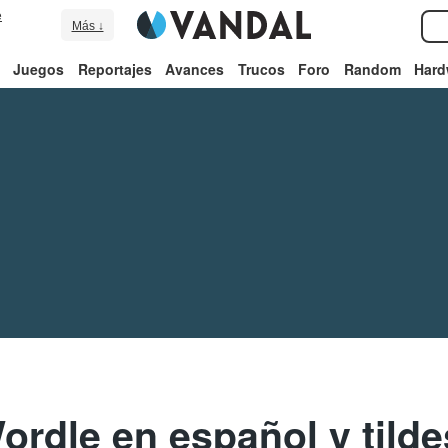
e
Más ↓
Juegos
Reportajes
Avances
Trucos
Foro
Random
Hard
ordle en español y tilde