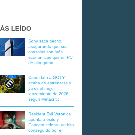
ÁS LEÍDO
Sony saca pecho
asegurando que sus
consolas son más
económicas que un PC
de alta gama
Candidato a GOTY:
acaba de estrenarse y
ya es el mejor
lanzamiento de 2026
según Metacritic
Resident Evil Veronica
apunta a éxito y
Capcom celebra un hito
conseguido por el