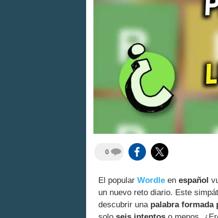
0
El popular
Wordle
en
español
vu
un nuevo reto diario. Este simpá
descubrir una
palabra formada p
solo
seis intentos
o menos. ¿Ere