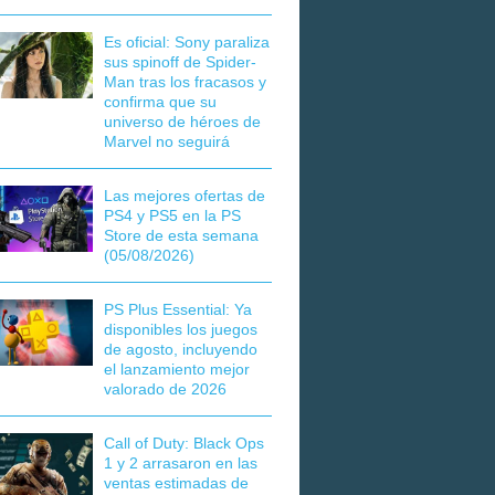
Es oficial: Sony paraliza
sus spinoff de Spider-
Man tras los fracasos y
confirma que su
universo de héroes de
Marvel no seguirá
Las mejores ofertas de
PS4 y PS5 en la PS
Store de esta semana
(05/08/2026)
PS Plus Essential: Ya
disponibles los juegos
de agosto, incluyendo
el lanzamiento mejor
valorado de 2026
Call of Duty: Black Ops
1 y 2 arrasaron en las
ventas estimadas de