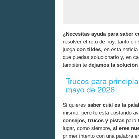
¿Necesitas ayuda para saber cu
resolver el reto de hoy, tanto en
juega
con tildes
, en esta notici
que puedas solucionarlo y, en c
también te
dejamos la solución 
Trucos para principi
mayo de 2026
Si quieres
saber cuál es la pala
mismo, pero te está costando av
consejos, trucos y pistas
para t
lugar, como siempre,
si eres nu
primer intento con una palabra e