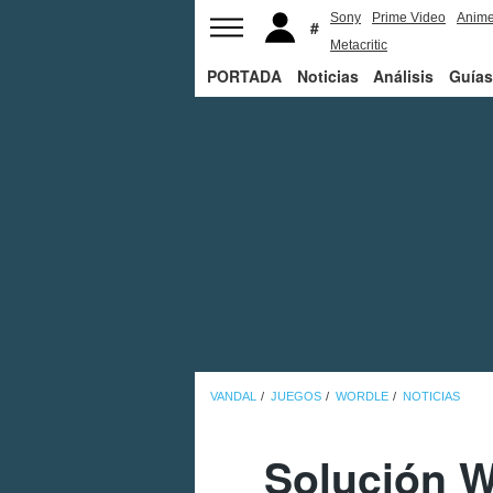
Sony
Prime Video
Anim
Metacritic
PORTADA
Noticias
Análisis
Guías
VANDAL
JUEGOS
WORDLE
NOTICIAS
Solución W