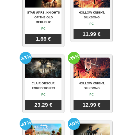
STAR WARS: KNIGHTS
HOLLOW KNIGHT:
OF THE OLD
SILKSONG
REPUBLIC
PC
PC
11.99 €
1.66 €
-53%
-35%
CLAIR OBSCUR:
HOLLOW KNIGHT:
EXPEDITION 33
SILKSONG
PC
PC
23.29 €
12.99 €
-67%
-50%