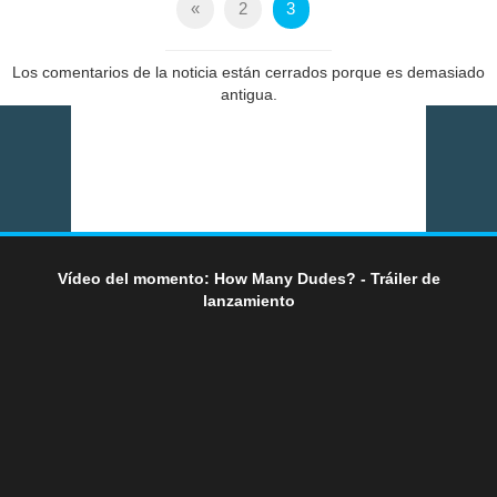
«
2
3
Los comentarios de la noticia están cerrados porque es demasiado
antigua.
Vídeo del momento: How Many Dudes? - Tráiler de
lanzamiento