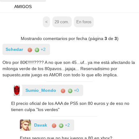
AMIGOS
<
29
com.
En foros
Mostrando comentarios por fecha (página
3
de
3
)
Schedar
+2
Otro por 80€!!!!!???? A no que son 45...uf...ya me está afectando la
milonga verde de los 80pavos...jajaja... Reservadisimo por
supuesto,este juego es AMOR con todo lo que ello implica.
Sumio_Mondo
+0
El precio oficial de los AAA de PS5 son 80 euros y de eso no
tienen culpa "los verdes"
Davak
+2
Estas seguro que no hay juegos a 80 en xbox?