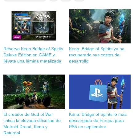
Reserva Kena Bridge of Spirits
Kena: Bridge of Spirits ya ha
Deluxe Edition en GAME y
recuperado sus costes de
llévate una lámina metalizada
desarrollo
El creador de God of War
Kena: Bridge of Spirits lo más
critica la elevada dificultad de
descargado de Europa para
Metroid Dread, Kena y
PS5 en septiembre
Returnal