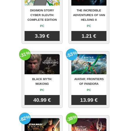
DIGIMON STORY
THE INCREDIBLE
CYBER SLEUTH:
ADVENTURES OF VAN
COMPLETE EDITION
HELSING II
PC
PC
3.39 €
1.21 €
-31%
-53%
BLACK MYTH:
AVATAR: FRONTIERS
WUKONG
OF PANDORA
PC
PC
40.99 €
13.99 €
-82%
-38%