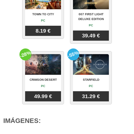
TOWN TO CITY
007 FIRST LIGHT
DELUXE EDITION
PC
PC
8.19 €
39.49 €
-28%
-55%
CRIMSON DESERT
STARFIELD
PC
PC
49.99 €
31.29 €
IMÁGENES: