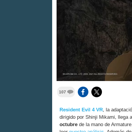
107
Resident Evil 4 VR
, la adaptaci
dirigido por Shinji Mikami, llega
octubre
de la mano de Armature
leer
nuestro análisis
. Además de 