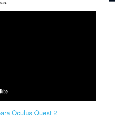
ras
.
para Oculus Quest 2