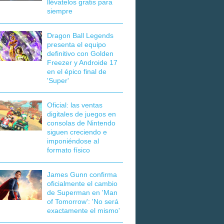
llévatelos gratis para
siempre
Dragon Ball Legends
presenta el equipo
definitivo con Golden
Freezer y Androide 17
en el épico final de
'Super'
Oficial: las ventas
digitales de juegos en
consolas de Nintendo
siguen creciendo e
imponiéndose al
formato físico
James Gunn confirma
oficialmente el cambio
de Superman en 'Man
of Tomorrow': 'No será
exactamente el mismo'