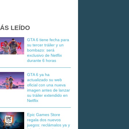
ÁS LEÍDO
GTA 6 tiene fecha para
su tercer tráiler y un
bombazo: será
exclusivo de Netflix
durante 6 horas
GTA 6 ya ha
actualizado su web
oficial con una nueva
imagen antes de lanzar
su tráiler extendido en
Netflix
Epic Games Store
regala dos nuevos
juegos: reclámalos ya y