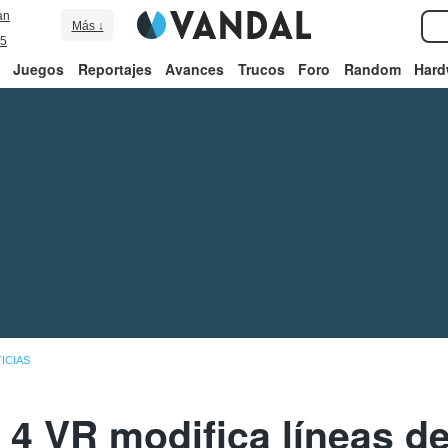
an
Más ↓
5
Juegos
Reportajes
Avances
Trucos
Foro
Random
Hard
ICIAS
 4 VR modifica líneas d