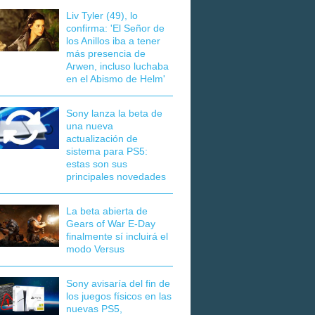
Liv Tyler (49), lo
confirma: 'El Señor de
los Anillos iba a tener
más presencia de
Arwen, incluso luchaba
en el Abismo de Helm'
Sony lanza la beta de
una nueva
actualización de
sistema para PS5:
estas son sus
principales novedades
La beta abierta de
Gears of War E-Day
finalmente sí incluirá el
modo Versus
Sony avisaría del fin de
los juegos físicos en las
nuevas PS5,