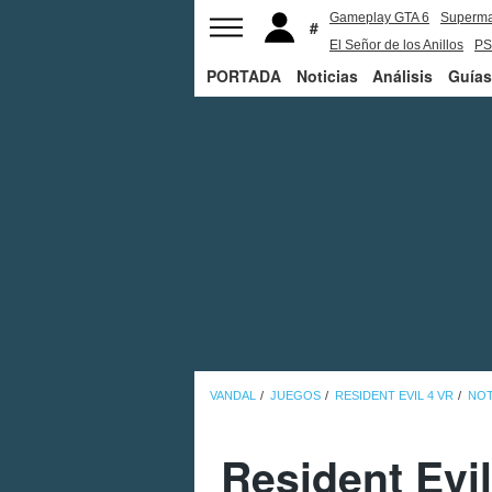
Gameplay GTA 6
Superm
El Señor de los Anillos
PS
PORTADA
Noticias
Análisis
Guías
VANDAL
JUEGOS
RESIDENT EVIL 4 VR
NOT
Resident Evil