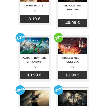
TOWN TO CITY
BLACK MYTH:
WUKONG
PC
PC
8.19 €
40.99 €
-53%
-38%
AVATAR: FRONTIERS
HOLLOW KNIGHT:
OF PANDORA
SILKSONG
PC
PC
13.99 €
11.99 €
-50%
-53%