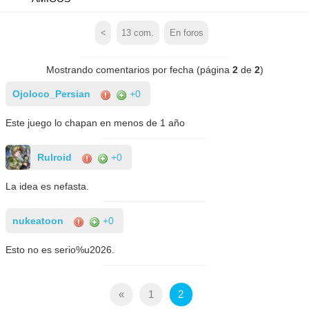
<
13
com.
En foros
Mostrando comentarios por fecha (página
2
de
2
)
Ojoloco_Persian
+0
Este juego lo chapan en menos de 1 año
Rulroid
+0
La idea es nefasta.
nukeatoon
+0
Esto no es serio%u2026.
«
1
2