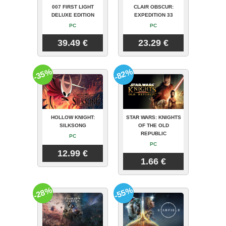
007 FIRST LIGHT
CLAIR OBSCUR:
DELUXE EDITION
EXPEDITION 33
PC
PC
39.49 €
23.29 €
-35%
-82%
HOLLOW KNIGHT:
STAR WARS: KNIGHTS
SILKSONG
OF THE OLD
REPUBLIC
PC
PC
12.99 €
1.66 €
-28%
-55%