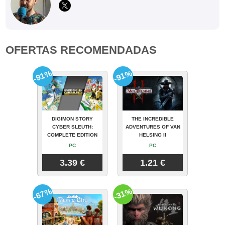
OFERTAS RECOMENDADAS
-91%
-91%
DIGIMON STORY
THE INCREDIBLE
CYBER SLEUTH:
ADVENTURES OF VAN
COMPLETE EDITION
HELSING II
PC
PC
3.39 €
1.21 €
-67%
-31%