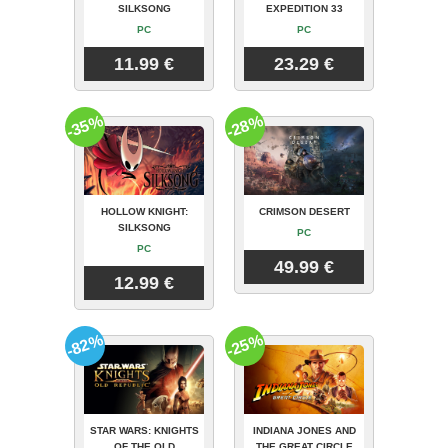
SILKSONG
EXPEDITION 33
PC
PC
11.99 €
23.29 €
-35%
-28%
HOLLOW KNIGHT:
CRIMSON DESERT
SILKSONG
PC
PC
49.99 €
12.99 €
-82%
-25%
STAR WARS: KNIGHTS
INDIANA JONES AND
OF THE OLD
THE GREAT CIRCLE