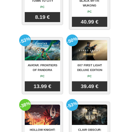
TOWN TO CITY
BLACK MYTH:
WUKONG
PC
PC
8.19 €
40.99 €
-53%
-50%
AVATAR: FRONTIERS
007 FIRST LIGHT
OF PANDORA
DELUXE EDITION
PC
PC
13.99 €
39.49 €
-38%
-53%
HOLLOW KNIGHT:
CLAIR OBSCUR: