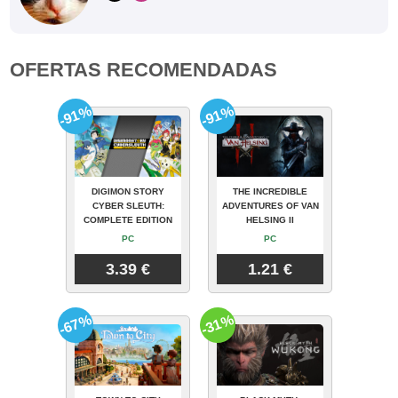
OFERTAS RECOMENDADAS
-91%
-91%
DIGIMON STORY
THE INCREDIBLE
CYBER SLEUTH:
ADVENTURES OF VAN
COMPLETE EDITION
HELSING II
PC
PC
3.39 €
1.21 €
-67%
-31%