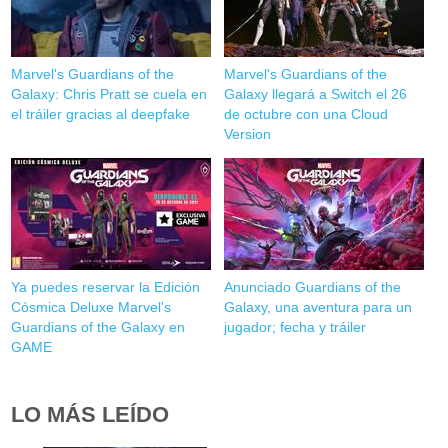
Marvel's Guardians of the
Marvel's Guardians of the
Galaxy: Chris Pratt se cuela en
Galaxy llegará a Switch el 26
el tráiler gracias al deepfake
de octubre con una Cloud
Version
Ya puedes reservar la Edición
Anunciado Guardians of the
Cósmica Deluxe Marvel's
Galaxy, una aventura para un
Guardians of the Galaxy en
jugador; fecha y tráiler
GAME
LO MÁS LEÍDO