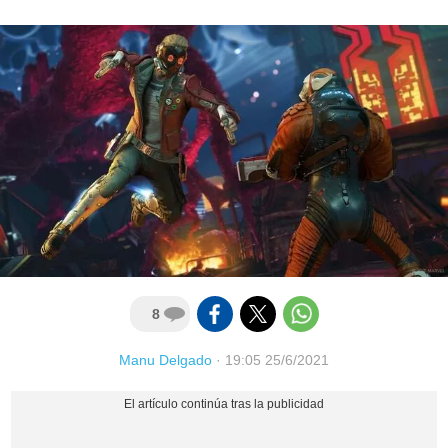
8
Manu Delgado
·
19:05 25/6/2021