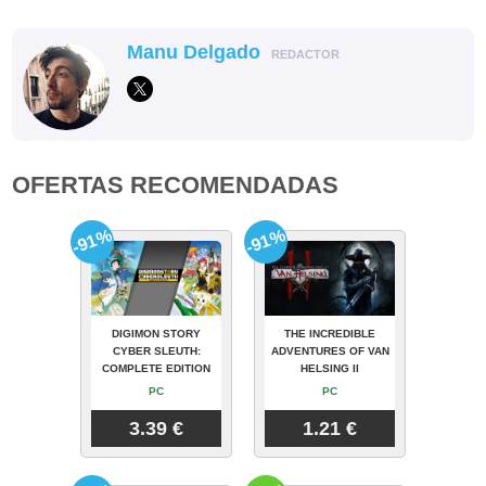
Manu Delgado
REDACTOR
OFERTAS RECOMENDADAS
-91%
-91%
DIGIMON STORY
THE INCREDIBLE
CYBER SLEUTH:
ADVENTURES OF VAN
COMPLETE EDITION
HELSING II
PC
PC
3.39 €
1.21 €