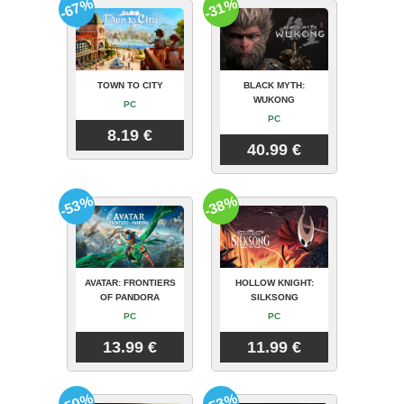
-67%
-31%
TOWN TO CITY
BLACK MYTH:
WUKONG
PC
PC
8.19 €
40.99 €
-53%
-38%
AVATAR: FRONTIERS
HOLLOW KNIGHT:
OF PANDORA
SILKSONG
PC
PC
13.99 €
11.99 €
-50%
-53%