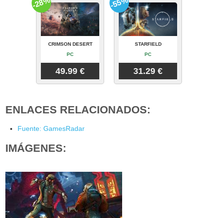
-28%
-55%
CRIMSON DESERT
STARFIELD
PC
PC
49.99 €
31.29 €
ENLACES RELACIONADOS:
Fuente: GamesRadar
IMÁGENES: