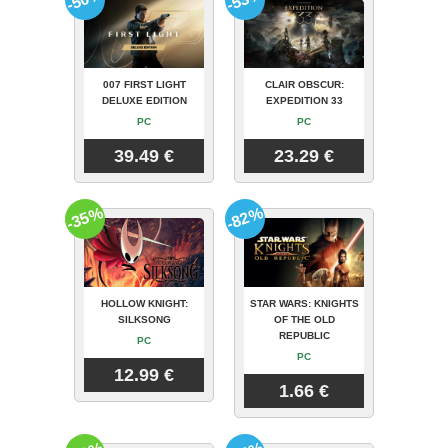
007 FIRST LIGHT
CLAIR OBSCUR:
DELUXE EDITION
EXPEDITION 33
PC
PC
39.49 €
23.29 €
-35%
-82%
HOLLOW KNIGHT:
STAR WARS: KNIGHTS
SILKSONG
OF THE OLD
REPUBLIC
PC
PC
12.99 €
1.66 €