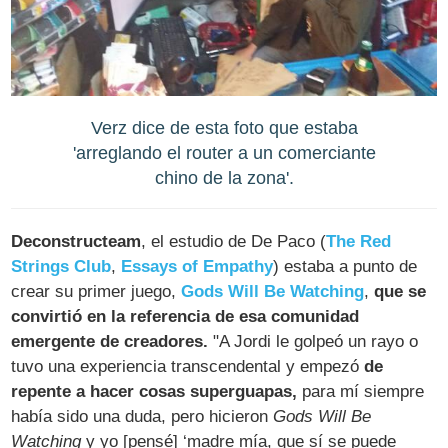
Verz dice de esta foto que estaba
'arreglando el router a un comerciante
chino de la zona'.
Deconstructeam
, el estudio de De Paco (
The Red
Strings Club
,
Essays of Empathy
) estaba a punto de
crear su primer juego,
Gods Will Be Watching
,
que se
convirtió en la referencia de esa comunidad
emergente de creadores.
"A Jordi le golpeó un rayo o
tuvo una experiencia transcendental y empezó
de
repente a hacer cosas superguapas,
para mí siempre
había sido una duda, pero hicieron
Gods Will Be
Watching
y yo [pensé] ‘madre mía, que sí se puede