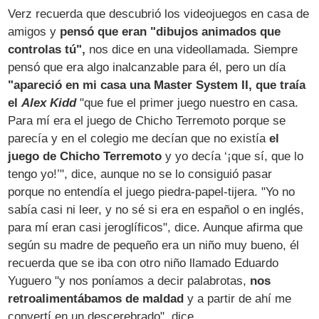
Verz recuerda que descubrió los videojuegos en casa de
amigos y
pensó que eran "dibujos animados que
controlas tú",
nos dice en una videollamada. Siempre
pensó que era algo inalcanzable para él, pero un día
"apareció en mi casa una Master System II, que traía
el
Alex Kidd
"que fue el primer juego nuestro en casa.
Para mí era el juego de Chicho Terremoto porque se
parecía y en el colegio me decían que no existía
el
juego de Chicho Terremoto
y yo decía ‘¡que sí, que lo
tengo yo!’", dice, aunque no se lo consiguió pasar
porque no entendía el juego piedra-papel-tijera. "Yo no
sabía casi ni leer, y no sé si era en español o en inglés,
para mí eran casi jeroglíficos", dice. Aunque afirma que
según su madre de pequeño era un niño muy bueno, él
recuerda que se iba con otro niño llamado Eduardo
Yuguero "y nos poníamos a decir palabrotas,
nos
retroalimentábamos de maldad
y a partir de ahí me
convertí en un descerebrado", dice.