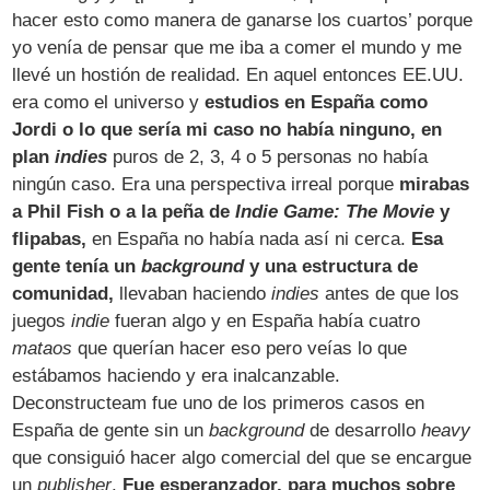
hacer esto como manera de ganarse los cuartos’ porque
yo venía de pensar que me iba a comer el mundo y me
llevé un hostión de realidad. En aquel entonces EE.UU.
era como el universo y
estudios en España como
Jordi o lo que sería mi caso no había ninguno, en
plan
indies
puros de 2, 3, 4 o 5 personas no había
ningún caso. Era una perspectiva irreal porque
mirabas
a Phil Fish o a la peña de
Indie Game: The Movie
y
flipabas,
en España no había nada así ni cerca.
Esa
gente tenía un
background
y una estructura de
comunidad,
llevaban haciendo
indies
antes de que los
juegos
indie
fueran algo y en España había cuatro
mataos
que querían hacer eso pero veías lo que
estábamos haciendo y era inalcanzable.
Deconstructeam fue uno de los primeros casos en
España de gente sin un
background
de desarrollo
heavy
que consiguió hacer algo comercial del que se encargue
un
publisher
.
Fue esperanzador, para muchos sobre